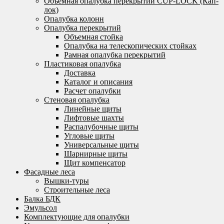
Объемная опалубка перекрытий CUP-LOCK (Кап-
лок)
Опалубка колонн
Опалубка перекрытий
Объемная стойка
Опалубка на телескопических стойках
Рамная опалубка перекрытий
Пластиковая опалубка
Доставка
Каталог и описания
Расчет опалубки
Стеновая опалубка
Линейные щиты
Лифтовые шахты
Распалубочные щиты
Угловые щиты
Универсальные щиты
Шарнирные щиты
Щит компенсатор
Фасадные леса
Вышки-туры
Строительные леса
Балка БДК
Эмульсол
Комплектующие для опалубки