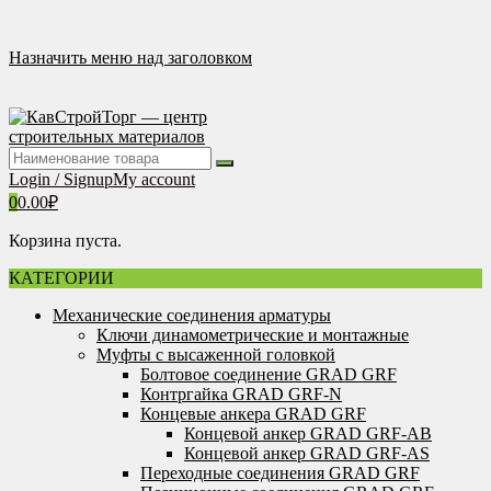
Перейти
к
содержимому
Назначить меню над заголовком
Login / Signup
My account
0
0.00
₽
Корзина пуста.
КАТЕГОРИИ
Механические соединения арматуры
Ключи динамометрические и монтажные
Муфты с высаженной головкой
Болтовое соединение GRAD GRF
Контргайка GRAD GRF-N
Концевые анкера GRAD GRF
Концевой анкер GRAD GRF-AB
Концевой анкер GRAD GRF-AS
Переходные соединения GRAD GRF