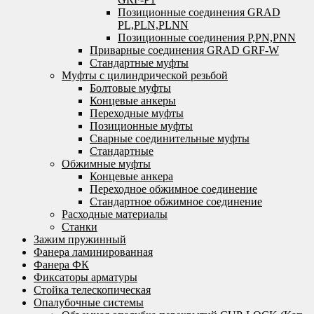
Позиционные соединения GRAD
PL,PLN,PLNN
Позиционные соединения P,PN,PNN
Приварные соединения GRAD GRF-W
Стандартные муфты
Муфты с цилиндрической резьбой
Болтовые муфты
Концевые анкеры
Переходные муфты
Позиционные муфты
Сварные соединительные муфты
Стандартные
Обжимные муфты
Концевые анкера
Переходное обжимное соединение
Стандартное обжимное соединение
Расходные материалы
Станки
Зажим пружинный
Фанера ламинированная
Фанера ФК
Фиксаторы арматуры
Стойка телескопическая
Опалубочные системы