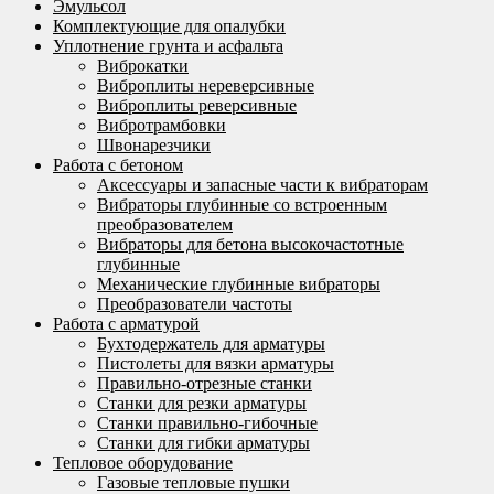
Эмульсол
Комплектующие для опалубки
Уплотнение грунта и асфальта
Виброкатки
Виброплиты нереверсивные
Виброплиты реверсивные
Вибротрамбовки
Швонарезчики
Работа с бетоном
Аксессуары и запасные части к вибраторам
Вибраторы глубинные со встроенным
преобразователем
Вибраторы для бетона высокочастотные
глубинные
Механические глубинные вибраторы
Преобразователи частоты
Работа с арматурой
Бухтодержатель для арматуры
Пистолеты для вязки арматуры
Правильно-отрезные станки
Станки для резки арматуры
Станки правильно-гибочные
Станки для гибки арматуры
Тепловое оборудование
Газовые тепловые пушки