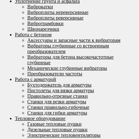
Уплотнение грунта и асфальта
Виброкатки
Виброплиты нереверсивные
Виброплиты реверсивные
Вибротрамбовки
Швонарезчики
Работа с бетоном
Аксессуары и запасные части к вибраторам
Вибраторы глубинные со встроенным
преобразователем
Вибраторы для бетона высокочастотные
глубинные
Механические глубинные вибраторы
Преобразователи частоты
Работа с арматурой
Бухтодержатель для арматуры
Пистолеты для вязки арматуры
Правильно-отрезные станки
Станки для резки арматуры
Станки правильно-гибочные
Станки для гибки арматуры
Тепловое оборудование
Газовые тепловые пушки
Дизельные тепловые пушки
Электрические тепловентиляторы