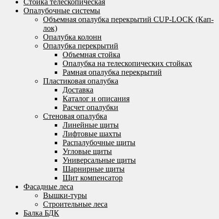
Стойка телескопическая
Опалубочные системы
Объемная опалубка перекрытий CUP-LOCK (Кап-
лок)
Опалубка колонн
Опалубка перекрытий
Объемная стойка
Опалубка на телескопических стойках
Рамная опалубка перекрытий
Пластиковая опалубка
Доставка
Каталог и описания
Расчет опалубки
Стеновая опалубка
Линейные щиты
Лифтовые шахты
Распалубочные щиты
Угловые щиты
Универсальные щиты
Шарнирные щиты
Щит компенсатор
Фасадные леса
Вышки-туры
Строительные леса
Балка БДК