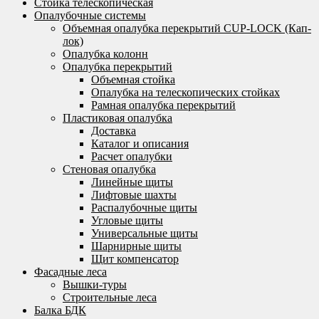
Стойка телескопическая
Опалубочные системы
Объемная опалубка перекрытий CUP-LOCK (Кап-
лок)
Опалубка колонн
Опалубка перекрытий
Объемная стойка
Опалубка на телескопических стойках
Рамная опалубка перекрытий
Пластиковая опалубка
Доставка
Каталог и описания
Расчет опалубки
Стеновая опалубка
Линейные щиты
Лифтовые шахты
Распалубочные щиты
Угловые щиты
Универсальные щиты
Шарнирные щиты
Щит компенсатор
Фасадные леса
Вышки-туры
Строительные леса
Балка БДК