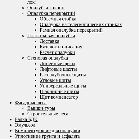
лок)
Опалубка колонн
Опалубка перекрытий
Объемная стойка
Опалубка на телескопических стойках
Рамная опалубка перекрытий
Пластиковая опалубка
Доставка
Каталог и описания
Расчет опалубки
Стеновая опалубка
Линейные щиты
Лифтовые шахты
Распалубочные щиты
Угловые щиты
Универсальные щиты
Шарнирные щиты
Щит компенсатор
Фасадные леса
Вышки-туры
Строительные леса
Балка БДК
Эмульсол
Комплектующие для опалубки
Уплотнение грунта и асфальта