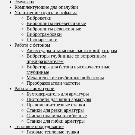
Эмульсол
Комплектующие для опалубки
Уплотнение грунта и асфальта
Виброкатки
Виброплиты нереверсивные
Виброплиты реверсивные
Вибротрамбовки
Швонарезчики
Работа с бетоном
Аксессуары и запасные части к вибраторам
Вибраторы глубинные со встроенным
преобразователем
Вибраторы для бетона высокочастотные
глубинные
Механические глубинные вибраторы
Преобразователи частоты
Работа с арматурой
Бухтодержатель для арматуры
Пистолеты для вязки арматуры
Правильно-отрезные станки
Станки для резки арматуры
Станки правильно-гибочные
Станки для гибки арматуры
Тепловое оборудование
Газовые тепловые пушки