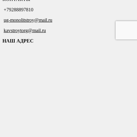
+79288897810
ug-monolitstroy@mail.ru
kavstroytorg@mail.ru
НАШ АДРЕС
Чеченская Республика, Грозненский район, с. Беркат-юрт, ул.
Шоссейная, 16.
2021 © КавСтройТорг
Добавить виджет
Заказать звонок
+
Мы позвоним
вам
в ближайшее время!
Жду звонка!
Представьтесь и мы будем называть вас по имени.