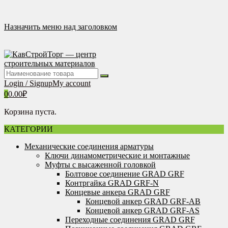
Перейти
к
содержимому
Назначить меню над заголовком
Login / Signup
My account
0
0.00
₽
Корзина пуста.
КАТЕГОРИИ
Механические соединения арматуры
Ключи динамометрические и монтажные
Муфты с высаженной головкой
Болтовое соединение GRAD GRF
Контргайка GRAD GRF-N
Концевые анкера GRAD GRF
Концевой анкер GRAD GRF-AB
Концевой анкер GRAD GRF-AS
Переходные соединения GRAD GRF