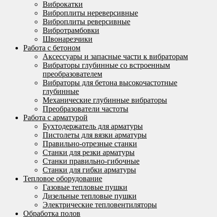
Виброкатки
Виброплиты нереверсивные
Виброплиты реверсивные
Вибротрамбовки
Швонарезчики
Работа с бетоном
Аксессуары и запасные части к вибраторам
Вибраторы глубинные со встроенным
преобразователем
Вибраторы для бетона высокочастотные
глубинные
Механические глубинные вибраторы
Преобразователи частоты
Работа с арматурой
Бухтодержатель для арматуры
Пистолеты для вязки арматуры
Правильно-отрезные станки
Станки для резки арматуры
Станки правильно-гибочные
Станки для гибки арматуры
Тепловое оборудование
Газовые тепловые пушки
Дизельные тепловые пушки
Электрические тепловентиляторы
Обработка полов