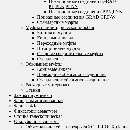
Позиционные соединения GRAD
PL,PLN,PLNN
Позиционные соединения P,PN,PNN
Приварные соединения GRAD GRF-W
Стандартные муфты
Муфты с цилиндрической резьбой
Болтовые муфты
Концевые анкеры
Переходные муфты
Позиционные муфты
Сварные соединительные муфты
Стандартные
Обжимные муфты
Концевые анкера
Переходное обжимное соединение
Стандартное обжимное соединение
Расходные материалы
Станки
Зажим пружинный
Фанера ламинированная
Фанера ФК
Фиксаторы арматуры
Стойка телескопическая
Опалубочные системы
Объемная опалубка перекрытий CUP-LOCK (Кап-