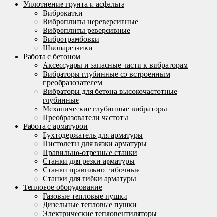
Уплотнение грунта и асфальта
Виброкатки
Виброплиты нереверсивные
Виброплиты реверсивные
Вибротрамбовки
Швонарезчики
Работа с бетоном
Аксессуары и запасные части к вибраторам
Вибраторы глубинные со встроенным
преобразователем
Вибраторы для бетона высокочастотные
глубинные
Механические глубинные вибраторы
Преобразователи частоты
Работа с арматурой
Бухтодержатель для арматуры
Пистолеты для вязки арматуры
Правильно-отрезные станки
Станки для резки арматуры
Станки правильно-гибочные
Станки для гибки арматуры
Тепловое оборудование
Газовые тепловые пушки
Дизельные тепловые пушки
Электрические тепловентиляторы