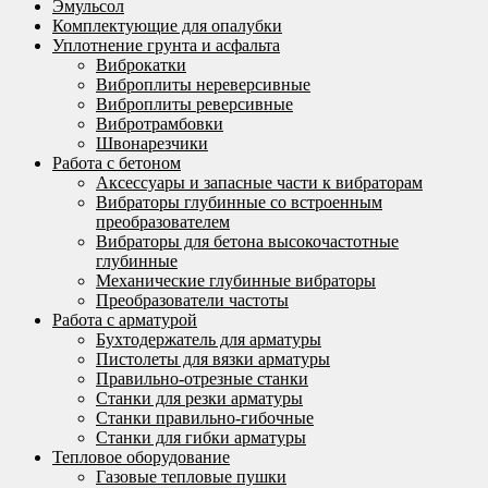
Эмульсол
Комплектующие для опалубки
Уплотнение грунта и асфальта
Виброкатки
Виброплиты нереверсивные
Виброплиты реверсивные
Вибротрамбовки
Швонарезчики
Работа с бетоном
Аксессуары и запасные части к вибраторам
Вибраторы глубинные со встроенным
преобразователем
Вибраторы для бетона высокочастотные
глубинные
Механические глубинные вибраторы
Преобразователи частоты
Работа с арматурой
Бухтодержатель для арматуры
Пистолеты для вязки арматуры
Правильно-отрезные станки
Станки для резки арматуры
Станки правильно-гибочные
Станки для гибки арматуры
Тепловое оборудование
Газовые тепловые пушки