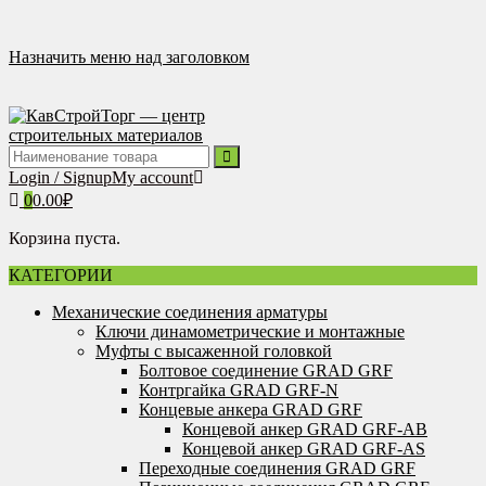
Перейти
к
содержимому
Назначить меню над заголовком
Login / Signup
My account
0
0.00
₽
Корзина пуста.
КАТЕГОРИИ
Механические соединения арматуры
Ключи динамометрические и монтажные
Муфты с высаженной головкой
Болтовое соединение GRAD GRF
Контргайка GRAD GRF-N
Концевые анкера GRAD GRF
Концевой анкер GRAD GRF-AB
Концевой анкер GRAD GRF-AS
Переходные соединения GRAD GRF