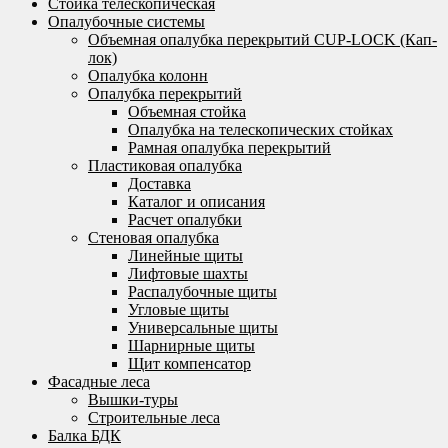
Стойка телескопическая
Опалубочные системы
Объемная опалубка перекрытий CUP-LOCK (Кап-
лок)
Опалубка колонн
Опалубка перекрытий
Объемная стойка
Опалубка на телескопических стойках
Рамная опалубка перекрытий
Пластиковая опалубка
Доставка
Каталог и описания
Расчет опалубки
Стеновая опалубка
Линейные щиты
Лифтовые шахты
Распалубочные щиты
Угловые щиты
Универсальные щиты
Шарнирные щиты
Щит компенсатор
Фасадные леса
Вышки-туры
Строительные леса
Балка БДК