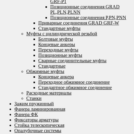
GRF-P1
Позиционные соединения GRAD
PL,PLN,PLNN
Позиционные соединения P,PN,PNN
Приварные соединения GRAD GRF-W
Стандартные муфты
Муфты с цилиндрической резьбой
Болтовые муфты
Концевые анкеры
Переходные муфты
Позиционные муфты
Сварные соединительные муфты
Стандартные
Обжимные муфты
Концевые анкера
Переходное обжимное соединение
Стандартное обжимное соединение
Расходные материалы
Станки
Зажим пружинный
Фанера ламинированная
Фанера ФК
Фиксаторы арматуры
Стойка телескопическая
Опалубочные системы