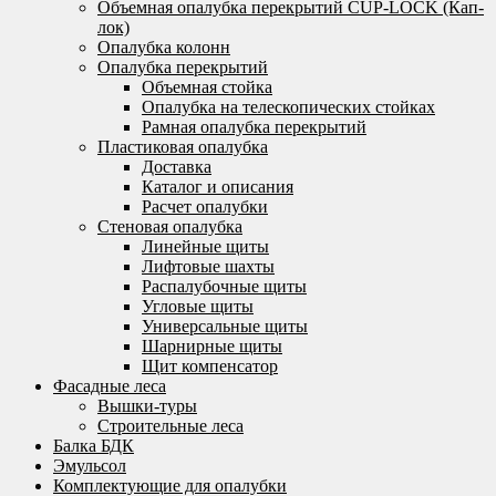
Объемная опалубка перекрытий CUP-LOCK (Кап-
лок)
Опалубка колонн
Опалубка перекрытий
Объемная стойка
Опалубка на телескопических стойках
Рамная опалубка перекрытий
Пластиковая опалубка
Доставка
Каталог и описания
Расчет опалубки
Стеновая опалубка
Линейные щиты
Лифтовые шахты
Распалубочные щиты
Угловые щиты
Универсальные щиты
Шарнирные щиты
Щит компенсатор
Фасадные леса
Вышки-туры
Строительные леса
Балка БДК
Эмульсол
Комплектующие для опалубки