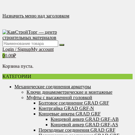
Перейти
к
содержимому
Назначить меню над заголовком
Login / Signup
My account
0
0.00
₽
Корзина пуста.
КАТЕГОРИИ
Механические соединения арматуры
Ключи динамометрические и монтажные
Муфты с высаженной головкой
Болтовое соединение GRAD GRF
Контргайка GRAD GRF-N
Концевые анкера GRAD GRF
Концевой анкер GRAD GRF-AB
Концевой анкер GRAD GRF-AS
Переходные соединения GRAD GRF