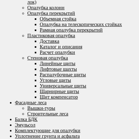
лок)
Опалубка колонн
Опалубка перекрытий
Объемная стойка
Опалубка на телескопических стойках
Рамная опалубка перекрытий
Пластиковая опалубка
Доставка
Каталог и описания
Расчет опалубки
Стеновая опалубка
Линейные щиты
Лифтовые шахты
Распалубочные щиты
Угловые щиты
Универсальные щиты
Шарнирные щиты
Щит компенсатор
Фасадные леса
Вышки-туры
Строительные леса
Балка БДК
Эмульсол
Комплектующие для опалубки
Уплотнение грунта и асфальта