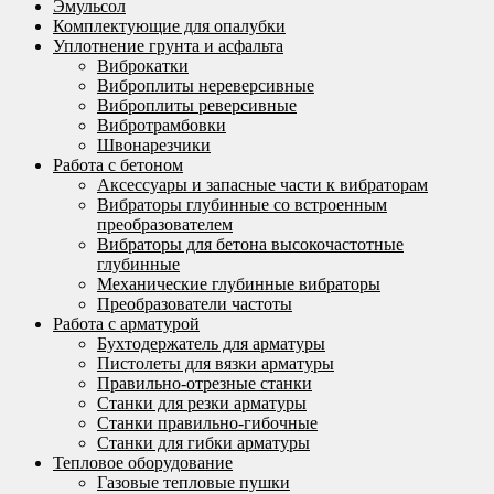
Эмульсол
Комплектующие для опалубки
Уплотнение грунта и асфальта
Виброкатки
Виброплиты нереверсивные
Виброплиты реверсивные
Вибротрамбовки
Швонарезчики
Работа с бетоном
Аксессуары и запасные части к вибраторам
Вибраторы глубинные со встроенным
преобразователем
Вибраторы для бетона высокочастотные
глубинные
Механические глубинные вибраторы
Преобразователи частоты
Работа с арматурой
Бухтодержатель для арматуры
Пистолеты для вязки арматуры
Правильно-отрезные станки
Станки для резки арматуры
Станки правильно-гибочные
Станки для гибки арматуры
Тепловое оборудование
Газовые тепловые пушки