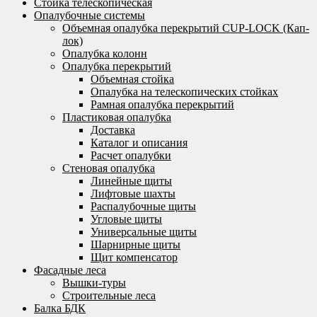
Стойка телескопическая
Опалубочные системы
Объемная опалубка перекрытий CUP-LOCK (Кап-
лок)
Опалубка колонн
Опалубка перекрытий
Объемная стойка
Опалубка на телескопических стойках
Рамная опалубка перекрытий
Пластиковая опалубка
Доставка
Каталог и описания
Расчет опалубки
Стеновая опалубка
Линейные щиты
Лифтовые шахты
Распалубочные щиты
Угловые щиты
Универсальные щиты
Шарнирные щиты
Щит компенсатор
Фасадные леса
Вышки-туры
Строительные леса
Балка БДК