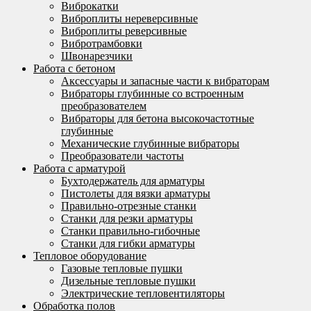
Виброкатки
Виброплиты нереверсивные
Виброплиты реверсивные
Вибротрамбовки
Швонарезчики
Работа с бетоном
Аксессуары и запасные части к вибраторам
Вибраторы глубинные со встроенным
преобразователем
Вибраторы для бетона высокочастотные
глубинные
Механические глубинные вибраторы
Преобразователи частоты
Работа с арматурой
Бухтодержатель для арматуры
Пистолеты для вязки арматуры
Правильно-отрезные станки
Станки для резки арматуры
Станки правильно-гибочные
Станки для гибки арматуры
Тепловое оборудование
Газовые тепловые пушки
Дизельные тепловые пушки
Электрические тепловентиляторы
Обработка полов