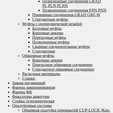
Позиционные соединения GRAD
PL,PLN,PLNN
Позиционные соединения P,PN,PNN
Приварные соединения GRAD GRF-W
Стандартные муфты
Муфты с цилиндрической резьбой
Болтовые муфты
Концевые анкеры
Переходные муфты
Позиционные муфты
Сварные соединительные муфты
Стандартные
Обжимные муфты
Концевые анкера
Переходное обжимное соединение
Стандартное обжимное соединение
Расходные материалы
Станки
Зажим пружинный
Фанера ламинированная
Фанера ФК
Фиксаторы арматуры
Стойка телескопическая
Опалубочные системы
Объемная опалубка перекрытий CUP-LOCK (Кап-