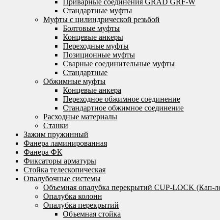
Приварные соединения GRAD GRF-W
Стандартные муфты
Муфты с цилиндрической резьбой
Болтовые муфты
Концевые анкеры
Переходные муфты
Позиционные муфты
Сварные соединительные муфты
Стандартные
Обжимные муфты
Концевые анкера
Переходное обжимное соединение
Стандартное обжимное соединение
Расходные материалы
Станки
Зажим пружинный
Фанера ламинированная
Фанера ФК
Фиксаторы арматуры
Стойка телескопическая
Опалубочные системы
Объемная опалубка перекрытий CUP-LOCK (Кап-л
Опалубка колонн
Опалубка перекрытий
Объемная стойка