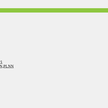
P1
LN,PLNN