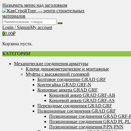
Перейти
Назначить меню над заголовком
к
содержимому
Login / Signup
My account
0
0.00
₽
Корзина пуста.
КАТЕГОРИИ
Механические соединения арматуры
Ключи динамометрические и монтажные
Муфты с высаженной головкой
Болтовое соединение GRAD GRF
Контргайка GRAD GRF-N
Концевые анкера GRAD GRF
Концевой анкер GRAD GRF-AB
Концевой анкер GRAD GRF-AS
Переходные соединения GRAD GRF
Позиционные соединения GRAD GRF
Позиционные соединения GRAD GRF-
Позиционные соединения GRAD PL,P
Позиционные соединения P,PN,PNN