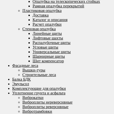
Опалубка на телескопических стойках
Рамная опалубка перекрытий
Пластиковая опалубка
Доставка
Каталог и описания
Расчет опалубки
Стеновая опалубка
Линейные щиты
Лифтовые шахты
Распалубочные щиты
Угловые щиты
Универсальные щиты
Шарнирные щиты
Щит компенсатор
Фасадные леса
Вышки-туры
Строительные леса
Балка БДК
Эмульсол
Комплектующие для опалубки
Уплотнение грунта и асфальта
Виброкатки
Виброплиты нереверсивные
Виброплиты реверсивные
Вибротрамбовки