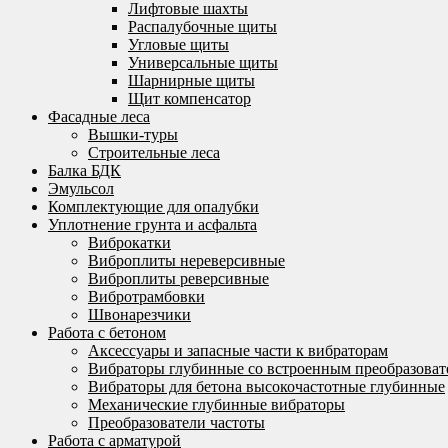
Лифтовые шахты
Распалубочные щиты
Угловые щиты
Универсальные щиты
Шарнирные щиты
Щит компенсатор
Фасадные леса
Вышки-туры
Строительные леса
Балка БДК
Эмульсол
Комплектующие для опалубки
Уплотнение грунта и асфальта
Виброкатки
Виброплиты нереверсивные
Виброплиты реверсивные
Вибротрамбовки
Швонарезчики
Работа с бетоном
Аксессуары и запасные части к вибраторам
Вибраторы глубинные со встроенным преобразоват
Вибраторы для бетона высокочастотные глубинные
Механические глубинные вибраторы
Преобразователи частоты
Работа с арматурой