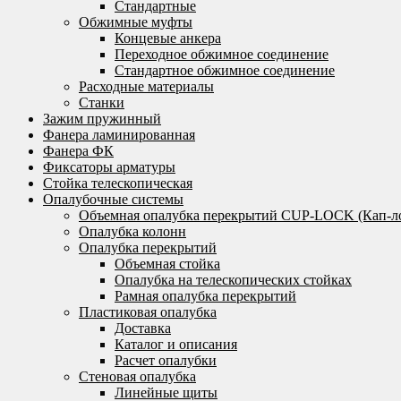
Стандартные
Обжимные муфты
Концевые анкера
Переходное обжимное соединение
Стандартное обжимное соединение
Расходные материалы
Станки
Зажим пружинный
Фанера ламинированная
Фанера ФК
Фиксаторы арматуры
Стойка телескопическая
Опалубочные системы
Объемная опалубка перекрытий CUP-LOCK (Кап-л
Опалубка колонн
Опалубка перекрытий
Объемная стойка
Опалубка на телескопических стойках
Рамная опалубка перекрытий
Пластиковая опалубка
Доставка
Каталог и описания
Расчет опалубки
Стеновая опалубка
Линейные щиты