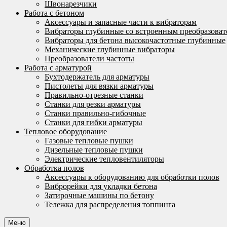
Швонарезчики
Работа с бетоном
Аксессуары и запасные части к вибраторам
Вибраторы глубинные со встроенным преобразоват
Вибраторы для бетона высокочастотные глубинные
Механические глубинные вибраторы
Преобразователи частоты
Работа с арматурой
Бухтодержатель для арматуры
Пистолеты для вязки арматуры
Правильно-отрезные станки
Станки для резки арматуры
Станки правильно-гибочные
Станки для гибки арматуры
Тепловое оборудование
Газовые тепловые пушки
Дизельные тепловые пушки
Электрические тепловентиляторы
Обработка полов
Аксессуары к оборудованию для обработки полов
Виброрейки для укладки бетона
Затирочные машины по бетону
Тележка для распределения топпинга
Меню