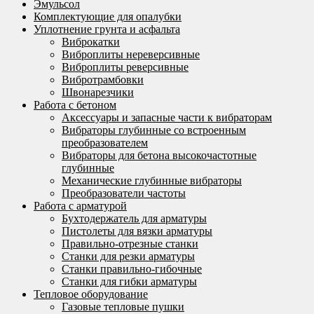
Эмульсол
Комплектующие для опалубки
Уплотнение грунта и асфальта
Виброкатки
Виброплиты нереверсивные
Виброплиты реверсивные
Вибротрамбовки
Швонарезчики
Работа с бетоном
Аксессуары и запасные части к вибраторам
Вибраторы глубинные со встроенным
преобразователем
Вибраторы для бетона высокочастотные
глубинные
Механические глубинные вибраторы
Преобразователи частоты
Работа с арматурой
Бухтодержатель для арматуры
Пистолеты для вязки арматуры
Правильно-отрезные станки
Станки для резки арматуры
Станки правильно-гибочные
Станки для гибки арматуры
Тепловое оборудование
Газовые тепловые пушки