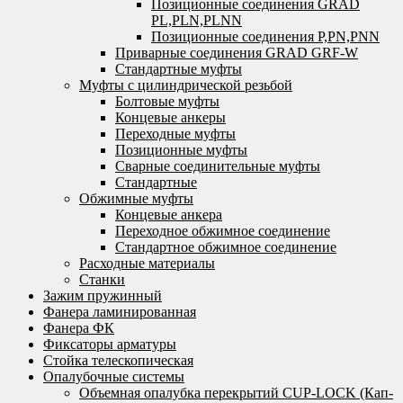
Позиционные соединения GRAD
PL,PLN,PLNN
Позиционные соединения P,PN,PNN
Приварные соединения GRAD GRF-W
Стандартные муфты
Муфты с цилиндрической резьбой
Болтовые муфты
Концевые анкеры
Переходные муфты
Позиционные муфты
Сварные соединительные муфты
Стандартные
Обжимные муфты
Концевые анкера
Переходное обжимное соединение
Стандартное обжимное соединение
Расходные материалы
Станки
Зажим пружинный
Фанера ламинированная
Фанера ФК
Фиксаторы арматуры
Стойка телескопическая
Опалубочные системы
Объемная опалубка перекрытий CUP-LOCK (Кап-