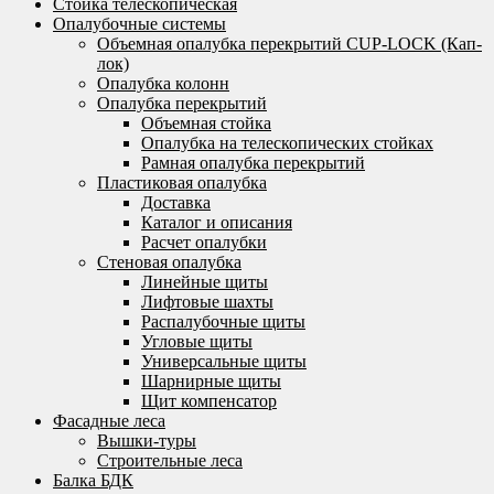
Стойка телескопическая
Опалубочные системы
Объемная опалубка перекрытий CUP-LOCK (Кап-
лок)
Опалубка колонн
Опалубка перекрытий
Объемная стойка
Опалубка на телескопических стойках
Рамная опалубка перекрытий
Пластиковая опалубка
Доставка
Каталог и описания
Расчет опалубки
Стеновая опалубка
Линейные щиты
Лифтовые шахты
Распалубочные щиты
Угловые щиты
Универсальные щиты
Шарнирные щиты
Щит компенсатор
Фасадные леса
Вышки-туры
Строительные леса
Балка БДК