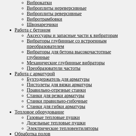
Виброкатки
Виброплиты нереверсивные
Виброплиты реверсивные
Вибротрамбовки
Швонарезчики
Работа с бетоном
Аксессуары и запасные части к вибраторам
Вибраторы глубинные со встроенным
преобразователем
Вибраторы для бетона высокочастотные
глубинные
Механические глубинные вибраторы
Преобразователи частоты
Работа с арматурой
Бухтодержатель для арматуры
Пистолеты для вязки арматуры
Правильно-отрезные станки
Станки для резки арматуры
Станки правильно-гибочные
Станки для гибки арматуры
Тепловое оборудование
Газовые тепловые пушки
Дизельные тепловые пушки
Электрические тепловентиляторы
Обработка полов