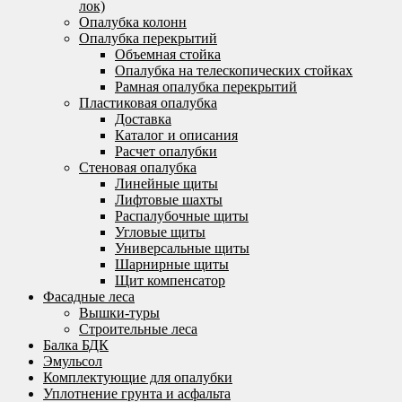
лок)
Опалубка колонн
Опалубка перекрытий
Объемная стойка
Опалубка на телескопических стойках
Рамная опалубка перекрытий
Пластиковая опалубка
Доставка
Каталог и описания
Расчет опалубки
Стеновая опалубка
Линейные щиты
Лифтовые шахты
Распалубочные щиты
Угловые щиты
Универсальные щиты
Шарнирные щиты
Щит компенсатор
Фасадные леса
Вышки-туры
Строительные леса
Балка БДК
Эмульсол
Комплектующие для опалубки
Уплотнение грунта и асфальта