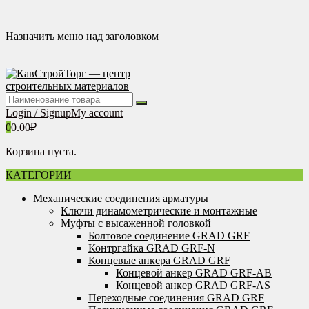
Перейти
к
содержимому
Назначить меню над заголовком
Login / Signup
My account
0
0.00
₽
Корзина пуста.
КАТЕГОРИИ
Механические соединения арматуры
Ключи динамометрические и монтажные
Муфты с высаженной головкой
Болтовое соединение GRAD GRF
Контргайка GRAD GRF-N
Концевые анкера GRAD GRF
Концевой анкер GRAD GRF-AB
Концевой анкер GRAD GRF-AS
Переходные соединения GRAD GRF