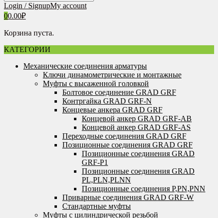
Login / Signup
My account
0
0.00
₽
Корзина пуста.
КАТЕГОРИИ
Механические соединения арматуры
Ключи динамометрические и монтажные
Муфты с высаженной головкой
Болтовое соединение GRAD GRF
Контргайка GRAD GRF-N
Концевые анкера GRAD GRF
Концевой анкер GRAD GRF-AB
Концевой анкер GRAD GRF-AS
Переходные соединения GRAD GRF
Позиционные соединения GRAD GRF
Позиционные соединения GRAD
GRF-P1
Позиционные соединения GRAD
PL,PLN,PLNN
Позиционные соединения P,PN,PNN
Приварные соединения GRAD GRF-W
Стандартные муфты
Муфты с цилиндрической резьбой