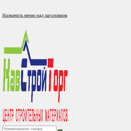
Перейти
к
содержимому
Назначить меню над заголовком