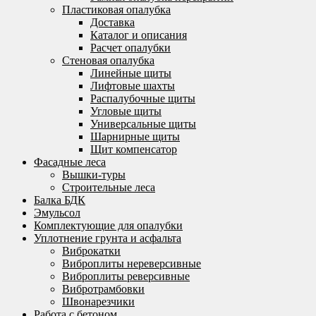
Пластиковая опалубка
Доставка
Каталог и описания
Расчет опалубки
Стеновая опалубка
Линейные щиты
Лифтовые шахты
Распалубочные щиты
Угловые щиты
Универсальные щиты
Шарнирные щиты
Щит компенсатор
Фасадные леса
Вышки-туры
Строительные леса
Балка БДК
Эмульсол
Комплектующие для опалубки
Уплотнение грунта и асфальта
Виброкатки
Виброплиты нереверсивные
Виброплиты реверсивные
Вибротрамбовки
Швонарезчики
Работа с бетоном