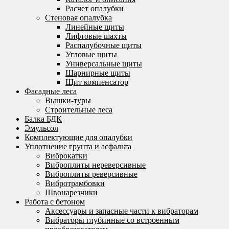
Расчет опалубки
Стеновая опалубка
Линейные щиты
Лифтовые шахты
Распалубочные щиты
Угловые щиты
Универсальные щиты
Шарнирные щиты
Щит компенсатор
Фасадные леса
Вышки-туры
Строительные леса
Балка БДК
Эмульсол
Комплектующие для опалубки
Уплотнение грунта и асфальта
Виброкатки
Виброплиты нереверсивные
Виброплиты реверсивные
Вибротрамбовки
Швонарезчики
Работа с бетоном
Аксессуары и запасные части к вибраторам
Вибраторы глубинные со встроенным