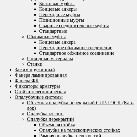
Болтовые муфты
Концевые анкеры
Переходные муфты
Позиционные муфты
Сварные соединительные муфты
Стандартные
Обжимные муфты
Концевые анкера
Переходное обжимное соединение
Стандартное обжимное соединение
Расходные материалы
Станки
Зажим пружинный
Фанера ламинированная
Фанера ФК
Фиксаторы арматуры
Стойка телескопическая
Опалубочные системы
Объемная опалубка перекрытий CUP-LOCK (Кап-
лок)
Опалубка колонн
Опалубка перекрытий
Объемная стойка
Опалубка на телескопических стойках
Рамная опалубка перекрытий