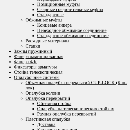
Позиционные муфты
Сварные соединительные муфты
Стандартные
Обжимные муфты
Концевые анкера
Переходное обжимное соединение
Стандартное обжимное соединение
Расходные материалы
Станки
Зажим пружинный
Фанера ламинированная
Фанера ФК
Фиксаторы арматуры
Стойка телескопическая
Опалубочные системы
Объемная опалубка перекрытий CUP-LOCK (Кап-
лок)
Опалубка колонн
Опалубка перекрытий
Объемная стойка
Опалубка на телескопических стойках
Рамная опалубка перекрытий
Пластиковая опалубка
Доставка
Каталог и описания