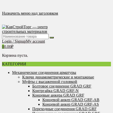
Перейти
к
содержимому
Назначить меню над заголовком
Login / Signup
My account
0
0.00
₽
Корзина пуста.
КАТЕГОРИИ
Механические соединения арматуры
Ключи динамометрические и монтажные
Муфты с высаженной головкой
Болтовое соединение GRAD GRF
Контргайка GRAD GRF-N
Концевые анкера GRAD GRF
Концевой анкер GRAD GRF-AB
Концевой анкер GRAD GRF-AS
Переходные соединения GRAD GRF