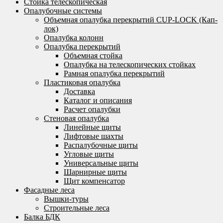
Стойка телескопическая
Опалубочные системы
Объемная опалубка перекрытий CUP-LOCK (Кап-
лок)
Опалубка колонн
Опалубка перекрытий
Объемная стойка
Опалубка на телескопических стойках
Рамная опалубка перекрытий
Пластиковая опалубка
Доставка
Каталог и описания
Расчет опалубки
Стеновая опалубка
Линейные щиты
Лифтовые шахты
Распалубочные щиты
Угловые щиты
Универсальные щиты
Шарнирные щиты
Щит компенсатор
Фасадные леса
Вышки-туры
Строительные леса
Балка БДК