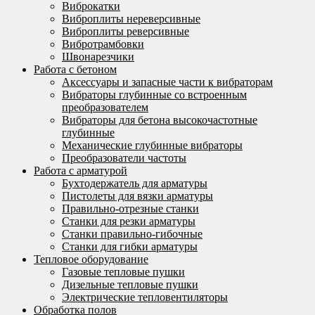
Виброкатки
Виброплиты нереверсивные
Виброплиты реверсивные
Вибротрамбовки
Швонарезчики
Работа с бетоном
Аксессуары и запасные части к вибраторам
Вибраторы глубинные со встроенным
преобразователем
Вибраторы для бетона высокочастотные
глубинные
Механические глубинные вибраторы
Преобразователи частоты
Работа с арматурой
Бухтодержатель для арматуры
Пистолеты для вязки арматуры
Правильно-отрезные станки
Станки для резки арматуры
Станки правильно-гибочные
Станки для гибки арматуры
Тепловое оборудование
Газовые тепловые пушки
Дизельные тепловые пушки
Электрические тепловентиляторы
Обработка полов