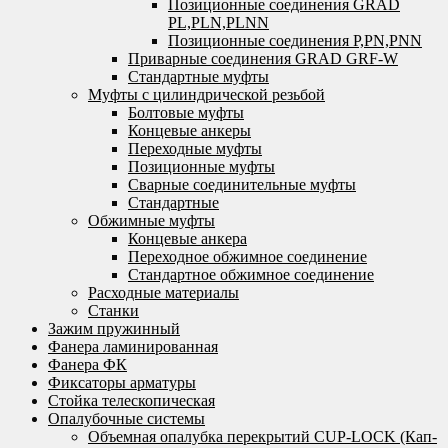
Позиционные соединения GRAD
PL,PLN,PLNN
Позиционные соединения P,PN,PNN
Приварные соединения GRAD GRF-W
Стандартные муфты
Муфты с цилиндрической резьбой
Болтовые муфты
Концевые анкеры
Переходные муфты
Позиционные муфты
Сварные соединительные муфты
Стандартные
Обжимные муфты
Концевые анкера
Переходное обжимное соединение
Стандартное обжимное соединение
Расходные материалы
Станки
Зажим пружинный
Фанера ламинированная
Фанера ФК
Фиксаторы арматуры
Стойка телескопическая
Опалубочные системы
Объемная опалубка перекрытий CUP-LOCK (Кап-