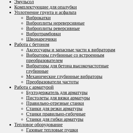
Эмульсол
Комплектующие для опалубки
Уплотнение грунта и асфальта
Виброкатки
Виброплиты нереверсивные
Виброплиты реверсивные
Вибротрамбовки
Швонарезчики
Работа с бетоном
Аксессуары и запасные части к вибраторам
Вибраторы глубинные со встроенным
преобразователем
Вибраторы для бетона высокочастотные
глубинные
Механические глубинные вибраторы
Преобразователи частоты
Работа с арматурой
Бухтодержатель для арматуры
Пистолеты для вязки арматуры
Правильно-отрезные станки
Станки для резки арматуры
Станки правильно-гибочные
Станки для гибки арматуры
Тепловое оборудование
Газовые тепловые пушки