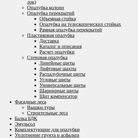
лок)
Опалубка колонн
Опалубка перекрытий
Объемная стойка
Опалубка на телескопических стойках
Рамная опалубка перекрытий
Пластиковая опалубка
Доставка
Каталог и описания
Расчет опалубки
Стеновая опалубка
Линейные щиты
Лифтовые шахты
Распалубочные щиты
Угловые щиты
Универсальные щиты
Шарнирные щиты
Щит компенсатор
Фасадные леса
Вышки-туры
Строительные леса
Балка БДК
Эмульсол
Комплектующие для опалубки
Уплотнение грунта и асфальта