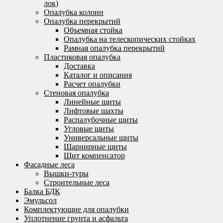
лок)
Опалубка колонн
Опалубка перекрытий
Объемная стойка
Опалубка на телескопических стойках
Рамная опалубка перекрытий
Пластиковая опалубка
Доставка
Каталог и описания
Расчет опалубки
Стеновая опалубка
Линейные щиты
Лифтовые шахты
Распалубочные щиты
Угловые щиты
Универсальные щиты
Шарнирные щиты
Щит компенсатор
Фасадные леса
Вышки-туры
Строительные леса
Балка БДК
Эмульсол
Комплектующие для опалубки
Уплотнение грунта и асфальта