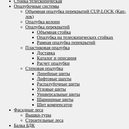
Стойка телескопическая
Опалубочные системы
Объемная опалубка перекрытий CUP-LOCK (Кап-
лок)
Опалубка колонн
Опалубка перекрытий
Объемная стойка
Опалубка на телескопических стойках
Рамная опалубка перекрытий
Пластиковая опалубка
Доставка
Каталог и описания
Расчет опалубки
Стеновая опалубка
Линейные щиты
Лифтовые шахты
Распалубочные щиты
Угловые щиты
Универсальные щиты
Шарнирные щиты
Щит компенсатор
Фасадные леса
Вышки-туры
Строительные леса
Балка БДК