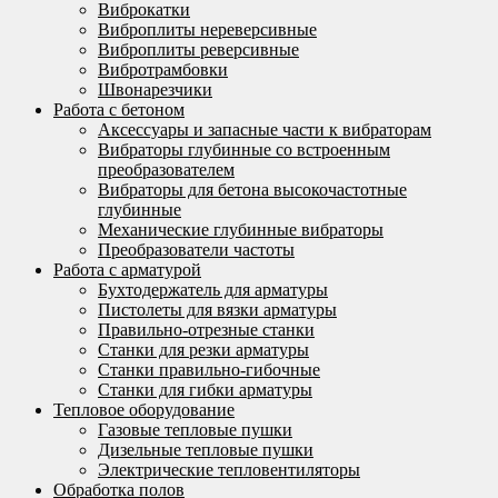
Виброкатки
Виброплиты нереверсивные
Виброплиты реверсивные
Вибротрамбовки
Швонарезчики
Работа с бетоном
Аксессуары и запасные части к вибраторам
Вибраторы глубинные со встроенным
преобразователем
Вибраторы для бетона высокочастотные
глубинные
Механические глубинные вибраторы
Преобразователи частоты
Работа с арматурой
Бухтодержатель для арматуры
Пистолеты для вязки арматуры
Правильно-отрезные станки
Станки для резки арматуры
Станки правильно-гибочные
Станки для гибки арматуры
Тепловое оборудование
Газовые тепловые пушки
Дизельные тепловые пушки
Электрические тепловентиляторы
Обработка полов