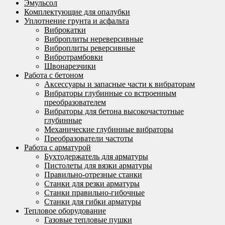
Эмульсол
Комплектующие для опалубки
Уплотнение грунта и асфальта
Виброкатки
Виброплиты нереверсивные
Виброплиты реверсивные
Вибротрамбовки
Швонарезчики
Работа с бетоном
Аксессуары и запасные части к вибраторам
Вибраторы глубинные со встроенным
преобразователем
Вибраторы для бетона высокочастотные
глубинные
Механические глубинные вибраторы
Преобразователи частоты
Работа с арматурой
Бухтодержатель для арматуры
Пистолеты для вязки арматуры
Правильно-отрезные станки
Станки для резки арматуры
Станки правильно-гибочные
Станки для гибки арматуры
Тепловое оборудование
Газовые тепловые пушки