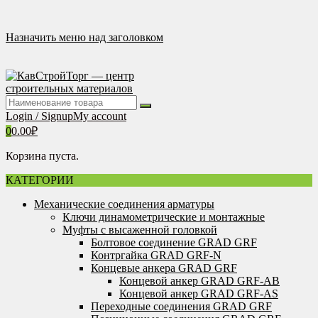
Перейти
к
содержимому
Назначить меню над заголовком
Login / Signup
My account
0
0.00
₽
Корзина пуста.
КАТЕГОРИИ
Механические соединения арматуры
Ключи динамометрические и монтажные
Муфты с высаженной головкой
Болтовое соединение GRAD GRF
Контргайка GRAD GRF-N
Концевые анкера GRAD GRF
Концевой анкер GRAD GRF-AB
Концевой анкер GRAD GRF-AS
Переходные соединения GRAD GRF