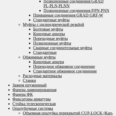
Позиционные соединения GRAD
PL,PLN,PLNN
Позиционные соединения P,PN,PNN
Приварные соединения GRAD GRF-W
Стандартные муфты
Муфты с цилиндрической резьбой
Болтовые муфты
Концевые анкеры
Переходные муфты
Позиционные муфты
Сварные соединительные муфты
Стандартные
Обжимные муфты
Концевые анкера
Переходное обжимное соединение
Стандартное обжимное соединение
Расходные материалы
Станки
Зажим пружинный
Фанера ламинированная
Фанера ФК
Фиксаторы арматуры
Стойка телескопическая
Опалубочные системы
Объемная опалубка перекрытий CUP-LOCK (Кап-