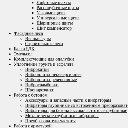
Лифтовые шахты
Распалубочные щиты
Угловые щиты
Универсальные щиты
Шарнирные щиты
Щит компенсатор
Фасадные леса
Вышки-туры
Строительные леса
Балка БДК
Эмульсол
Комплектующие для опалубки
Уплотнение грунта и асфальта
Виброкатки
Виброплиты нереверсивные
Виброплиты реверсивные
Вибротрамбовки
Швонарезчики
Работа с бетоном
Аксессуары и запасные части к вибраторам
Вибраторы глубинные со встроенным преобразоват
Вибраторы для бетона высокочастотные глубинные
Механические глубинные вибраторы
Преобразователи частоты
Работа с арматурой