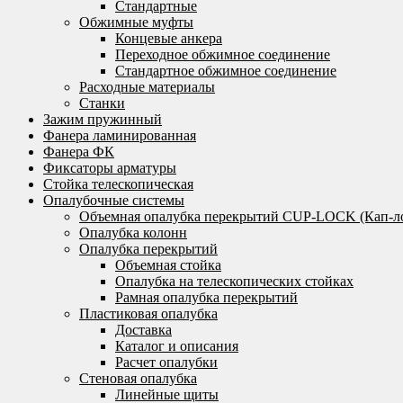
Стандартные
Обжимные муфты
Концевые анкера
Переходное обжимное соединение
Стандартное обжимное соединение
Расходные материалы
Станки
Зажим пружинный
Фанера ламинированная
Фанера ФК
Фиксаторы арматуры
Стойка телескопическая
Опалубочные системы
Объемная опалубка перекрытий CUP-LOCK (Кап-л
Опалубка колонн
Опалубка перекрытий
Объемная стойка
Опалубка на телескопических стойках
Рамная опалубка перекрытий
Пластиковая опалубка
Доставка
Каталог и описания
Расчет опалубки
Стеновая опалубка
Линейные щиты