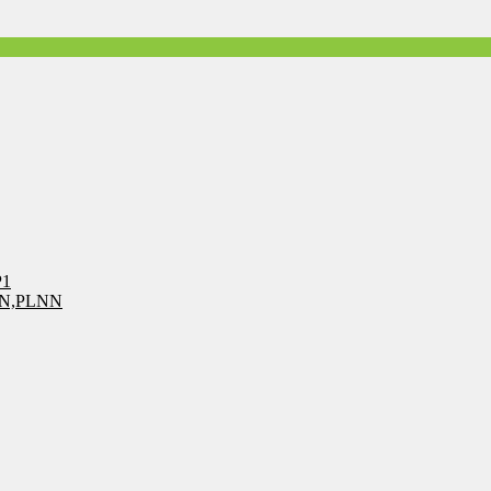
P1
LN,PLNN