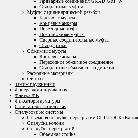
Приварные соединения GRAD GRF-W
Стандартные муфты
Муфты с цилиндрической резьбой
Болтовые муфты
Концевые анкеры
Переходные муфты
Позиционные муфты
Сварные соединительные муфты
Стандартные
Обжимные муфты
Концевые анкера
Переходное обжимное соединение
Стандартное обжимное соединение
Расходные материалы
Станки
Зажим пружинный
Фанера ламинированная
Фанера ФК
Фиксаторы арматуры
Стойка телескопическая
Опалубочные системы
Объемная опалубка перекрытий CUP-LOCK (Кап-л
Опалубка колонн
Опалубка перекрытий
Объемная стойка