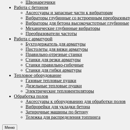
Швонарезчики
Работа с бетоном
Аксессуары и запасные части к вибраторам
Вибраторы глубинные со встроенным преобразоват
Вибраторы для бетона высокочастотные глубинные
Механические глубинные вибраторы
Преобразователи частоты
Работа с арматурой
Бухтодержатель для арматуры
Пистолеты для вязки арматуры
Правильно-отрезные станки
Станки для резки арматуры
Станки правильно-гибочные
Станки для гибки арматуры
Тепловое оборудование
Газовые тепловые пушки
Дизельные тепловые пушки
Электрические тепловентиляторы
Обработка полов
Аксессуары к оборудованию для обработки полов
Виброрейки для укладки бетона
Затирочные машины по бетону
Тележка для распределения топпинга
Меню