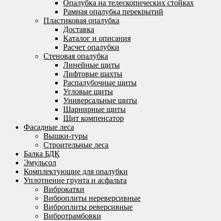
Опалубка на телескопических стойках
Рамная опалубка перекрытий
Пластиковая опалубка
Доставка
Каталог и описания
Расчет опалубки
Стеновая опалубка
Линейные щиты
Лифтовые шахты
Распалубочные щиты
Угловые щиты
Универсальные щиты
Шарнирные щиты
Щит компенсатор
Фасадные леса
Вышки-туры
Строительные леса
Балка БДК
Эмульсол
Комплектующие для опалубки
Уплотнение грунта и асфальта
Виброкатки
Виброплиты нереверсивные
Виброплиты реверсивные
Вибротрамбовки