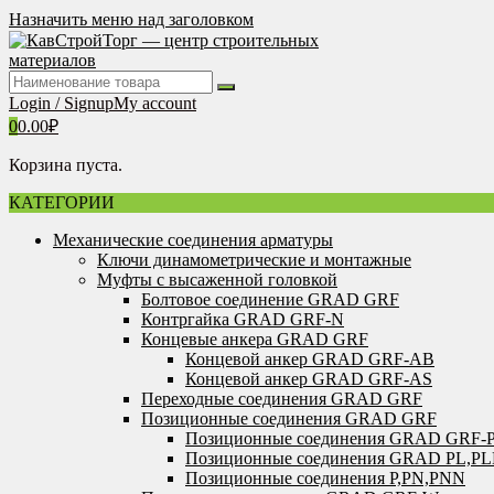
Перейти
Назначить меню над заголовком
к
содержимому
Login / Signup
My account
0
0.00
₽
Корзина пуста.
КАТЕГОРИИ
Механические соединения арматуры
Ключи динамометрические и монтажные
Муфты с высаженной головкой
Болтовое соединение GRAD GRF
Контргайка GRAD GRF-N
Концевые анкера GRAD GRF
Концевой анкер GRAD GRF-AB
Концевой анкер GRAD GRF-AS
Переходные соединения GRAD GRF
Позиционные соединения GRAD GRF
Позиционные соединения GRAD GRF-
Позиционные соединения GRAD PL,P
Позиционные соединения P,PN,PNN