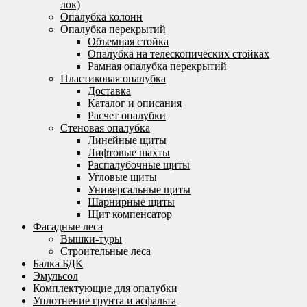
лок)
Опалубка колонн
Опалубка перекрытий
Объемная стойка
Опалубка на телескопических стойках
Рамная опалубка перекрытий
Пластиковая опалубка
Доставка
Каталог и описания
Расчет опалубки
Стеновая опалубка
Линейные щиты
Лифтовые шахты
Распалубочные щиты
Угловые щиты
Универсальные щиты
Шарнирные щиты
Щит компенсатор
Фасадные леса
Вышки-туры
Строительные леса
Балка БДК
Эмульсол
Комплектующие для опалубки
Уплотнение грунта и асфальта