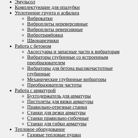
Эмульсол
Комплектующие для опалубки
Уплотнение грунта и асфальта
Виброкатки
Виброплиты нереверсивные
Виброплиты реверсивные
Вибротрамбовки
Швонарезчики
Работа с бетоном
Аксессуары и запасные части к вибраторам
Вибраторы глубинные со встроенным
преобразователем
Вибраторы для бетона высокочастотные
глубинные
Механические глубинные вибраторы
Преобразователи частоты
Работа с арматурой
Бухтодержатель для арматуры
Пистолеты для вязки арматуры
Правильно-отрезные станки
Станки для резки арматуры
Станки правильно-гибочные
Станки для гибки арматуры
Тепловое оборудование
Газовые тепловые пушки