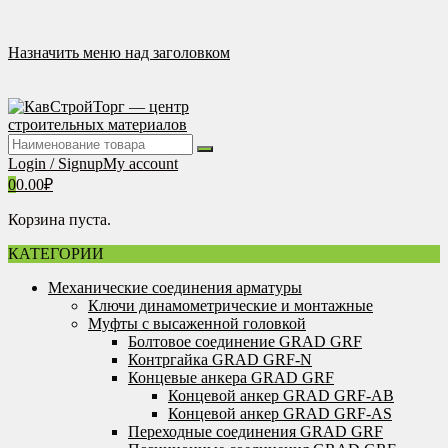
Перейти
к
содержимому
Назначить меню над заголовком
Login / Signup
My account
0
0.00
₽
Корзина пуста.
КАТЕГОРИИ
Механические соединения арматуры
Ключи динамометрические и монтажные
Муфты с высаженной головкой
Болтовое соединение GRAD GRF
Контргайка GRAD GRF-N
Концевые анкера GRAD GRF
Концевой анкер GRAD GRF-AB
Концевой анкер GRAD GRF-AS
Переходные соединения GRAD GRF