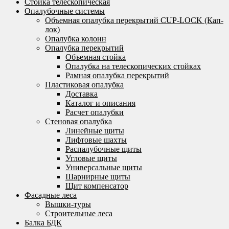
Стойка телескопическая
Опалубочные системы
Объемная опалубка перекрытий CUP-LOCK (Кап-
лок)
Опалубка колонн
Опалубка перекрытий
Объемная стойка
Опалубка на телескопических стойках
Рамная опалубка перекрытий
Пластиковая опалубка
Доставка
Каталог и описания
Расчет опалубки
Стеновая опалубка
Линейные щиты
Лифтовые шахты
Распалубочные щиты
Угловые щиты
Универсальные щиты
Шарнирные щиты
Щит компенсатор
Фасадные леса
Вышки-туры
Строительные леса
Балка БДК