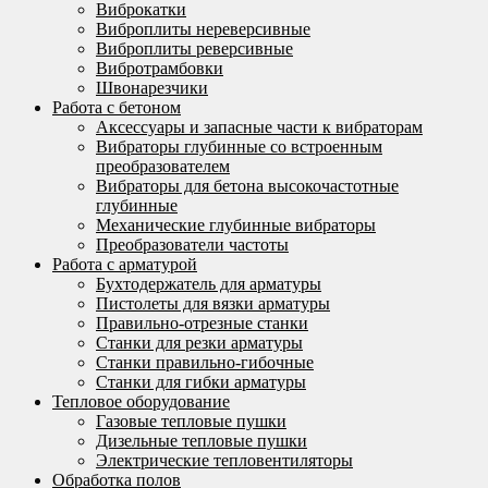
Виброкатки
Виброплиты нереверсивные
Виброплиты реверсивные
Вибротрамбовки
Швонарезчики
Работа с бетоном
Аксессуары и запасные части к вибраторам
Вибраторы глубинные со встроенным
преобразователем
Вибраторы для бетона высокочастотные
глубинные
Механические глубинные вибраторы
Преобразователи частоты
Работа с арматурой
Бухтодержатель для арматуры
Пистолеты для вязки арматуры
Правильно-отрезные станки
Станки для резки арматуры
Станки правильно-гибочные
Станки для гибки арматуры
Тепловое оборудование
Газовые тепловые пушки
Дизельные тепловые пушки
Электрические тепловентиляторы
Обработка полов