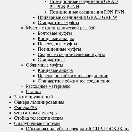
Позиционные соединения GRAD
PL,PLN,PLNN
Позиционные соединения P,PN,PNN
Приварные соединения GRAD GRF-W
Стандартные муфты
Муфты с цилиндрической резьбой
Болтовые муфты
Концевые анкеры
Переходные муфты
Позиционные муфты
Сварные соединительные муфты
Стандартные
Обжимные муфты
Концевые анкера
Переходное обжимное соединение
Стандартное обжимное соединение
Расходные материалы
Станки
Зажим пружинный
Фанера ламинированная
Фанера ФК
Фиксаторы арматуры
Стойка телескопическая
Опалубочные системы
Объемная опалубка перекрытий CUP-LOCK (Кап-