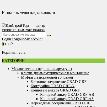
Перейти
к
содержимому
Назначить меню над заголовком
Login / Signup
My account
0
0.00
₽
Корзина пуста.
КАТЕГОРИИ
Механические соединения арматуры
Ключи динамометрические и монтажные
Муфты с высаженной головкой
Болтовое соединение GRAD GRF
Контргайка GRAD GRF-N
Концевые анкера GRAD GRF
Концевой анкер GRAD GRF-AB
Концевой анкер GRAD GRF-AS
Переходные соединения GRAD GRF