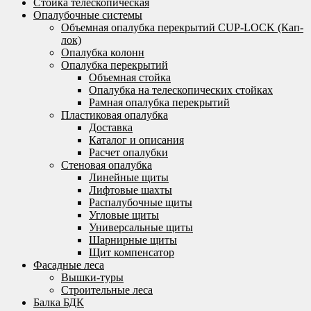
Стойка телескопическая
Опалубочные системы
Объемная опалубка перекрытий CUP-LOCK (Кап-
лок)
Опалубка колонн
Опалубка перекрытий
Объемная стойка
Опалубка на телескопических стойках
Рамная опалубка перекрытий
Пластиковая опалубка
Доставка
Каталог и описания
Расчет опалубки
Стеновая опалубка
Линейные щиты
Лифтовые шахты
Распалубочные щиты
Угловые щиты
Универсальные щиты
Шарнирные щиты
Щит компенсатор
Фасадные леса
Вышки-туры
Строительные леса
Балка БДК