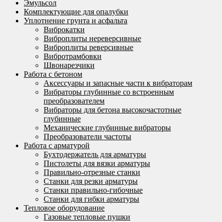
Эмульсол
Комплектующие для опалубки
Уплотнение грунта и асфальта
Виброкатки
Виброплиты нереверсивные
Виброплиты реверсивные
Вибротрамбовки
Швонарезчики
Работа с бетоном
Аксессуары и запасные части к вибраторам
Вибраторы глубинные со встроенным
преобразователем
Вибраторы для бетона высокочастотные
глубинные
Механические глубинные вибраторы
Преобразователи частоты
Работа с арматурой
Бухтодержатель для арматуры
Пистолеты для вязки арматуры
Правильно-отрезные станки
Станки для резки арматуры
Станки правильно-гибочные
Станки для гибки арматуры
Тепловое оборудование
Газовые тепловые пушки