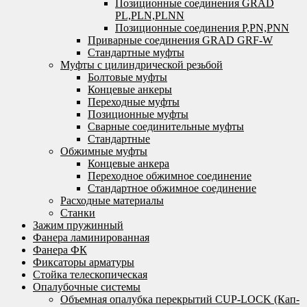
Позиционные соединения GRAD
PL,PLN,PLNN
Позиционные соединения P,PN,PNN
Приварные соединения GRAD GRF-W
Стандартные муфты
Муфты с цилиндрической резьбой
Болтовые муфты
Концевые анкеры
Переходные муфты
Позиционные муфты
Сварные соединительные муфты
Стандартные
Обжимные муфты
Концевые анкера
Переходное обжимное соединение
Стандартное обжимное соединение
Расходные материалы
Станки
Зажим пружинный
Фанера ламинированная
Фанера ФК
Фиксаторы арматуры
Стойка телескопическая
Опалубочные системы
Объемная опалубка перекрытий CUP-LOCK (Кап-