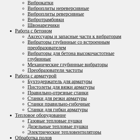
Виброкатки
Виброплиты нереверсивные
Виброплиты реверсивные
Вибротрамбовки
Швонарезчики
Работа с бетоном
Аксессуары и запасные части к вибраторам
Вибраторы глубинные со встроенным
преобразователем
Вибраторы для бетона высокочастотные
глубинные
Механические глубинные вибраторы
Преобразователи частоты
Работа с арматурой
Бухтодержатель для арматуры
Пистолеты для вязки арматуры
Правильно-отрезные станки
Станки для резки арматуры
Станки правильно-гибочные
Станки для гибки арматуры
Тепловое оборудование
Газовые тепловые пушки
Дизельные тепловые пушки
Электрические тепловентиляторы
Обработка полов