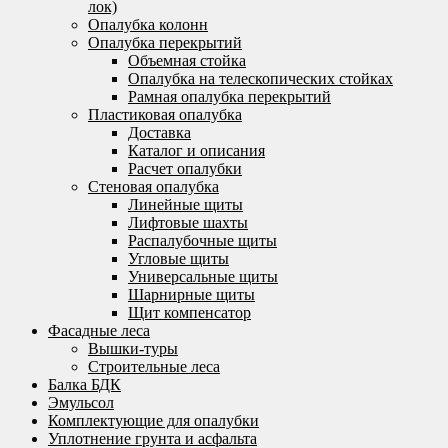
лок)
Опалубка колонн
Опалубка перекрытий
Объемная стойка
Опалубка на телескопических стойках
Рамная опалубка перекрытий
Пластиковая опалубка
Доставка
Каталог и описания
Расчет опалубки
Стеновая опалубка
Линейные щиты
Лифтовые шахты
Распалубочные щиты
Угловые щиты
Универсальные щиты
Шарнирные щиты
Щит компенсатор
Фасадные леса
Вышки-туры
Строительные леса
Балка БДК
Эмульсол
Комплектующие для опалубки
Уплотнение грунта и асфальта