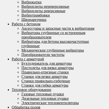
Виброкатки
Виброплиты нереверсивные
Виброплиты реверсивные
Вибротрамбовки
Швонарезчики
Работа с бетоном
Аксессуары и запасные части к вибраторам
Вибраторы глубинные со встроенным
преобразователем
Вибраторы для бетона высокочастотные
глубинные
Механические глубинные вибраторы
Преобразователи частоты
Работа с арматурой
Бухтодержатель для арматуры
Пистолеты для вязки арматуры
Правильно-отрезные станки
Станки для резки арматуры
Станки правильно-гибочные
Станки для гибки арматуры
Тепловое оборудование
Газовые тепловые пушки
Дизельные тепловые пушки
Электрические тепловентиляторы
Обработка полов