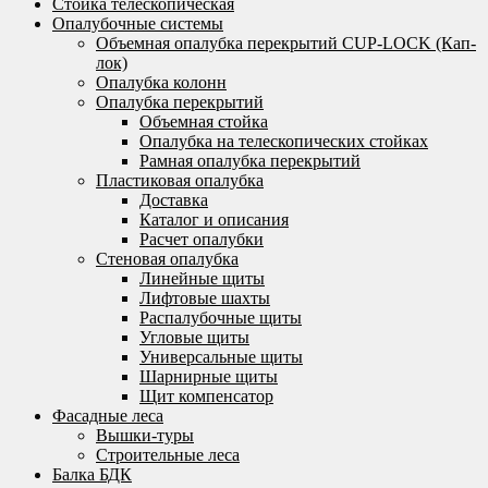
Стойка телескопическая
Опалубочные системы
Объемная опалубка перекрытий CUP-LOCK (Кап-
лок)
Опалубка колонн
Опалубка перекрытий
Объемная стойка
Опалубка на телескопических стойках
Рамная опалубка перекрытий
Пластиковая опалубка
Доставка
Каталог и описания
Расчет опалубки
Стеновая опалубка
Линейные щиты
Лифтовые шахты
Распалубочные щиты
Угловые щиты
Универсальные щиты
Шарнирные щиты
Щит компенсатор
Фасадные леса
Вышки-туры
Строительные леса
Балка БДК