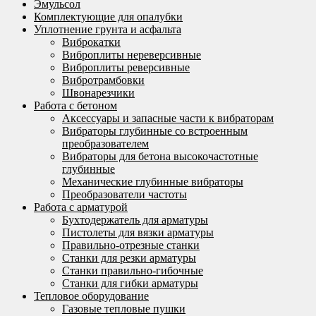
Эмульсол
Комплектующие для опалубки
Уплотнение грунта и асфальта
Виброкатки
Виброплиты нереверсивные
Виброплиты реверсивные
Вибротрамбовки
Швонарезчики
Работа с бетоном
Аксессуары и запасные части к вибраторам
Вибраторы глубинные со встроенным
преобразователем
Вибраторы для бетона высокочастотные
глубинные
Механические глубинные вибраторы
Преобразователи частоты
Работа с арматурой
Бухтодержатель для арматуры
Пистолеты для вязки арматуры
Правильно-отрезные станки
Станки для резки арматуры
Станки правильно-гибочные
Станки для гибки арматуры
Тепловое оборудование
Газовые тепловые пушки