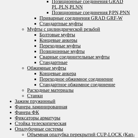
Позиционные соединения GRAD
PL,PLN,PLNN
Позиционные соединения P,PN,PNN
Приварные соединения GRAD GRF-W
Стандартные муфты
Муфты с цилиндрической резьбой
Болтовые муфты
Концевые анкеры
Переходные муфты
Позиционные муфты
Сварные соединительные муфты
Стандартные
Обжимные муфты
Концевые анкера
Переходное обжимное соединение
Стандартное обжимное соединение
Расходные материалы
Станки
Зажим пружинный
Фанера ламинированная
Фанера ФК
Фиксаторы арматуры
Стойка телескопическая
Опалубочные системы
Объемная опалубка перекрытий CUP-LOCK (Кап-