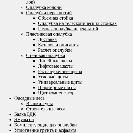
лок)
Опалубка колонн
Опалубка перекрытий
Объемная стойка
Опалубка на телескопических стойках
Рамная опалубка перекрытий
Пластиковая опалубка
Доставка
Каталог и описания
Расчет опалубки
Стеновая опалубка
Линейные щиты
Лифтовые шахты
Распалубочные щиты
Угловые щиты
Универсальные щиты
Шарнирные щиты
Щит компенсатор
Фасадные леса
Вышки-туры
Строительные леса
Балка БДК
Эмульсол
Комплектующие для опалубки
Уплотнение грунта и асфальта