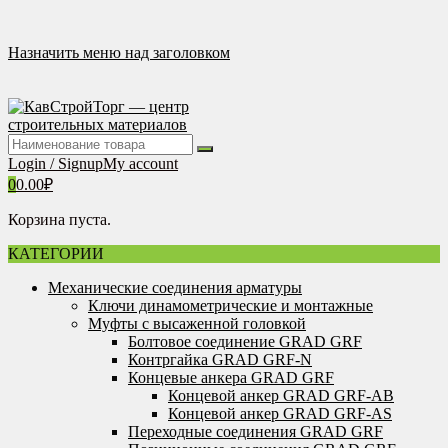
Перейти
к
содержимому
Назначить меню над заголовком
Login / Signup
My account
0
0.00
₽
Корзина пуста.
КАТЕГОРИИ
Механические соединения арматуры
Ключи динамометрические и монтажные
Муфты с высаженной головкой
Болтовое соединение GRAD GRF
Контргайка GRAD GRF-N
Концевые анкера GRAD GRF
Концевой анкер GRAD GRF-AB
Концевой анкер GRAD GRF-AS
Переходные соединения GRAD GRF