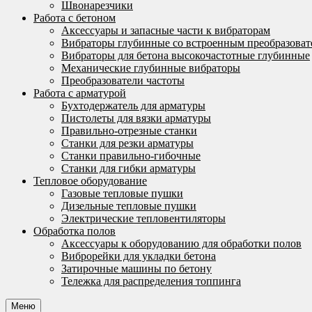
Швонарезчики
Работа с бетоном
Аксессуары и запасные части к вибраторам
Вибраторы глубинные со встроенным преобразоват
Вибраторы для бетона высокочастотные глубинные
Механические глубинные вибраторы
Преобразователи частоты
Работа с арматурой
Бухтодержатель для арматуры
Пистолеты для вязки арматуры
Правильно-отрезные станки
Станки для резки арматуры
Станки правильно-гибочные
Станки для гибки арматуры
Тепловое оборудование
Газовые тепловые пушки
Дизельные тепловые пушки
Электрические тепловентиляторы
Обработка полов
Аксессуары к оборудованию для обработки полов
Виброрейки для укладки бетона
Затирочные машины по бетону
Тележка для распределения топпинга
Меню