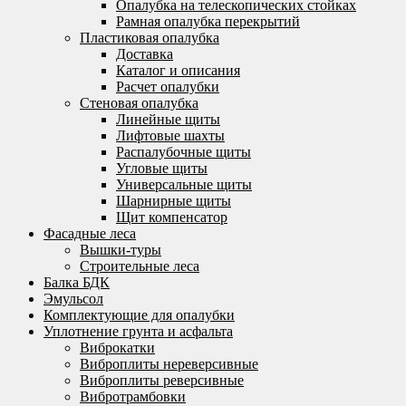
Опалубка на телескопических стойках
Рамная опалубка перекрытий
Пластиковая опалубка
Доставка
Каталог и описания
Расчет опалубки
Стеновая опалубка
Линейные щиты
Лифтовые шахты
Распалубочные щиты
Угловые щиты
Универсальные щиты
Шарнирные щиты
Щит компенсатор
Фасадные леса
Вышки-туры
Строительные леса
Балка БДК
Эмульсол
Комплектующие для опалубки
Уплотнение грунта и асфальта
Виброкатки
Виброплиты нереверсивные
Виброплиты реверсивные
Вибротрамбовки