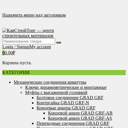
Перейти
к
содержимому
Назначить меню над заголовком
Login / Signup
My account
0
0.00
₽
Корзина пуста.
КАТЕГОРИИ
Механические соединения арматуры
Ключи динамометрические и монтажные
Муфты с высаженной головкой
Болтовое соединение GRAD GRF
Контргайка GRAD GRF-N
Концевые анкера GRAD GRF
Концевой анкер GRAD GRF-AB
Концевой анкер GRAD GRF-AS
Переходные соединения GRAD GRF