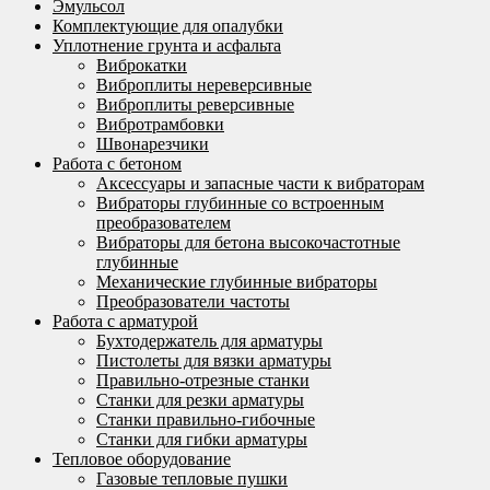
Эмульсол
Комплектующие для опалубки
Уплотнение грунта и асфальта
Виброкатки
Виброплиты нереверсивные
Виброплиты реверсивные
Вибротрамбовки
Швонарезчики
Работа с бетоном
Аксессуары и запасные части к вибраторам
Вибраторы глубинные со встроенным
преобразователем
Вибраторы для бетона высокочастотные
глубинные
Механические глубинные вибраторы
Преобразователи частоты
Работа с арматурой
Бухтодержатель для арматуры
Пистолеты для вязки арматуры
Правильно-отрезные станки
Станки для резки арматуры
Станки правильно-гибочные
Станки для гибки арматуры
Тепловое оборудование
Газовые тепловые пушки