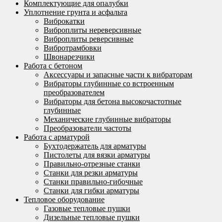
Комплектующие для опалубки
Уплотнение грунта и асфальта
Виброкатки
Виброплиты нереверсивные
Виброплиты реверсивные
Вибротрамбовки
Швонарезчики
Работа с бетоном
Аксессуары и запасные части к вибраторам
Вибраторы глубинные со встроенным
преобразователем
Вибраторы для бетона высокочастотные
глубинные
Механические глубинные вибраторы
Преобразователи частоты
Работа с арматурой
Бухтодержатель для арматуры
Пистолеты для вязки арматуры
Правильно-отрезные станки
Станки для резки арматуры
Станки правильно-гибочные
Станки для гибки арматуры
Тепловое оборудование
Газовые тепловые пушки
Дизельные тепловые пушки