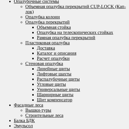
Опалубочные системы
Объемная опалубка перекрытий CUP-LOCK (Кап-
лок)
Опалубка колонн
Опалубка перекрытий
Объемная стойка
Опалубка на телескопических стойках
Рамная опалубка перекрытий
Пластиковая опалубка
Доставка
Каталог и описания
Расчет опалубки
Стеновая опалубка
Линейные щиты
Лифтовые шахты
Распалубочные щиты
Угловые щиты
Универсальные щиты
Шарнирные щиты
Щит компенсатор
Фасадные леса
Вышки-туры
Строительные леса
Балка БДК
Эмульсол