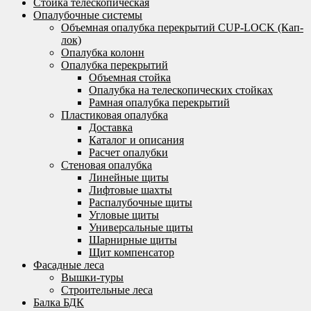
Стойка телескопическая
Опалубочные системы
Объемная опалубка перекрытий CUP-LOCK (Кап-
лок)
Опалубка колонн
Опалубка перекрытий
Объемная стойка
Опалубка на телескопических стойках
Рамная опалубка перекрытий
Пластиковая опалубка
Доставка
Каталог и описания
Расчет опалубки
Стеновая опалубка
Линейные щиты
Лифтовые шахты
Распалубочные щиты
Угловые щиты
Универсальные щиты
Шарнирные щиты
Щит компенсатор
Фасадные леса
Вышки-туры
Строительные леса
Балка БДК