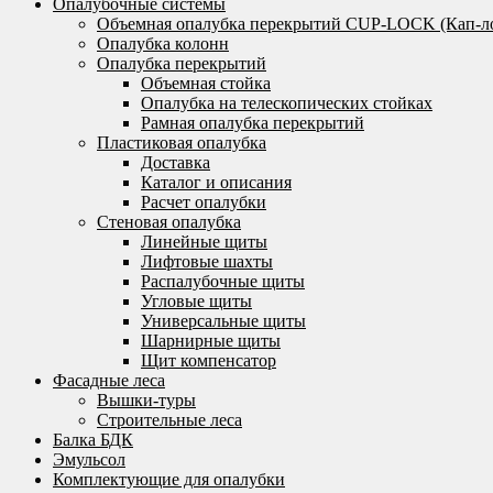
Опалубочные системы
Объемная опалубка перекрытий CUP-LOCK (Кап-л
Опалубка колонн
Опалубка перекрытий
Объемная стойка
Опалубка на телескопических стойках
Рамная опалубка перекрытий
Пластиковая опалубка
Доставка
Каталог и описания
Расчет опалубки
Стеновая опалубка
Линейные щиты
Лифтовые шахты
Распалубочные щиты
Угловые щиты
Универсальные щиты
Шарнирные щиты
Щит компенсатор
Фасадные леса
Вышки-туры
Строительные леса
Балка БДК
Эмульсол
Комплектующие для опалубки