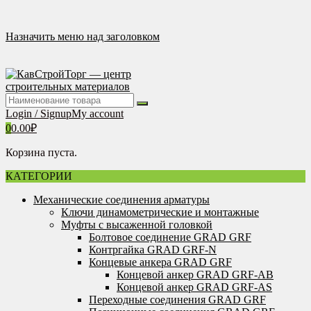
Перейти
к
содержимому
Назначить меню над заголовком
Login / Signup
My account
0
0.00
₽
Корзина пуста.
КАТЕГОРИИ
Механические соединения арматуры
Ключи динамометрические и монтажные
Муфты с высаженной головкой
Болтовое соединение GRAD GRF
Контргайка GRAD GRF-N
Концевые анкера GRAD GRF
Концевой анкер GRAD GRF-AB
Концевой анкер GRAD GRF-AS
Переходные соединения GRAD GRF