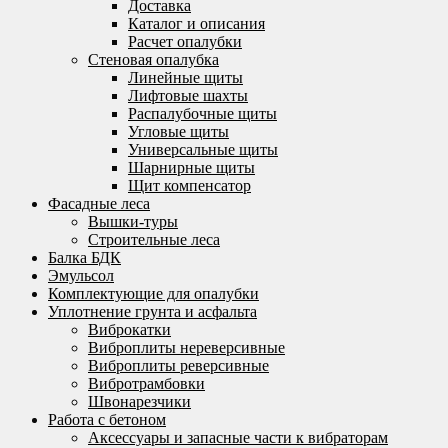
Доставка
Каталог и описания
Расчет опалубки
Стеновая опалубка
Линейные щиты
Лифтовые шахты
Распалубочные щиты
Угловые щиты
Универсальные щиты
Шарнирные щиты
Щит компенсатор
Фасадные леса
Вышки-туры
Строительные леса
Балка БДК
Эмульсол
Комплектующие для опалубки
Уплотнение грунта и асфальта
Виброкатки
Виброплиты нереверсивные
Виброплиты реверсивные
Вибротрамбовки
Швонарезчики
Работа с бетоном
Аксессуары и запасные части к вибраторам