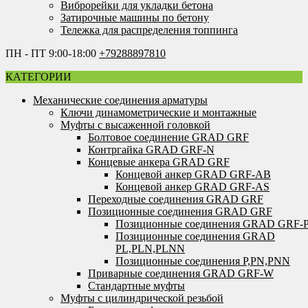
Виброрейки для укладки бетона
Затирочные машины по бетону
Тележка для распределения топпинга
ПН - ПТ 9:00-18:00
+79288897810
КАТЕГОРИИ
Механические соединения арматуры
Ключи динамометрические и монтажные
Муфты с высаженной головкой
Болтовое соединение GRAD GRF
Контргайка GRAD GRF-N
Концевые анкера GRAD GRF
Концевой анкер GRAD GRF-AB
Концевой анкер GRAD GRF-AS
Переходные соединения GRAD GRF
Позиционные соединения GRAD GRF
Позиционные соединения GRAD GRF-
Позиционные соединения GRAD
PL,PLN,PLNN
Позиционные соединения P,PN,PNN
Приварные соединения GRAD GRF-W
Стандартные муфты
Муфты с цилиндрической резьбой