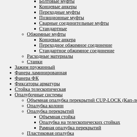
Болтовые муфты
Концевые анкеры
Переходные муфты
Позиционные муфты
Сварные соединительные муфты
Стандартные
Обжимные муфты
Концевые анкера
Переходное обжимное соединение
Стандартное обжимное соединение
Расходные материалы
Станки
Зажим пружинный
Фанера ламинированная
Фанера ФК
Фиксаторы арматуры
Стойка телескопическая
Опалубочные системы
Объемная опалубка перекрытий CUP-LOCK (Кап-л
Опалубка колонн
Опалубка перекрытий
Объемная стойка
Опалубка на телескопических стойках
Рамная опалубка перекрытий
Пластиковая опалубка