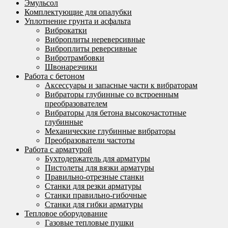
Эмульсол
Комплектующие для опалубки
Уплотнение грунта и асфальта
Виброкатки
Виброплиты нереверсивные
Виброплиты реверсивные
Вибротрамбовки
Швонарезчики
Работа с бетоном
Аксессуары и запасные части к вибраторам
Вибраторы глубинные со встроенным
преобразователем
Вибраторы для бетона высокочастотные
глубинные
Механические глубинные вибраторы
Преобразователи частоты
Работа с арматурой
Бухтодержатель для арматуры
Пистолеты для вязки арматуры
Правильно-отрезные станки
Станки для резки арматуры
Станки правильно-гибочные
Станки для гибки арматуры
Тепловое оборудование
Газовые тепловые пушки