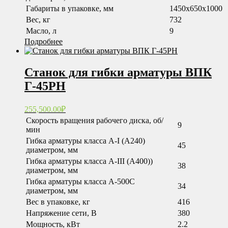
Габариты в упаковке, мм
1450х650х1000
Вес, кг
732
Масло, л
9
Подробнее
Станок для гибки арматуры ВПК
Г-45РН
255,500.00
₽
Скорость вращения рабочего диска, об/
9
мин
Гибка арматуры класса А-I (А240)
45
диаметром, мм
Гибка арматуры класса А-III (А400))
38
диаметром, мм
Гибка арматуры класса А-500С
34
диаметром, мм
Вес в упаковке, кг
416
Напряжение сети, В
380
Мощность, кВт
2.2