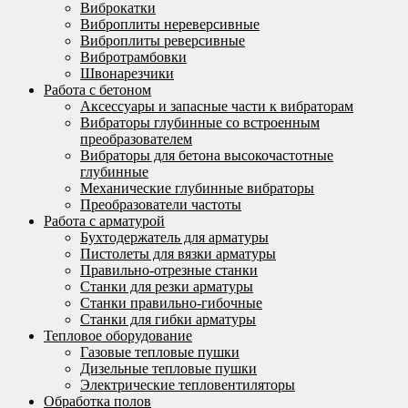
Виброкатки
Виброплиты нереверсивные
Виброплиты реверсивные
Вибротрамбовки
Швонарезчики
Работа с бетоном
Аксессуары и запасные части к вибраторам
Вибраторы глубинные со встроенным
преобразователем
Вибраторы для бетона высокочастотные
глубинные
Механические глубинные вибраторы
Преобразователи частоты
Работа с арматурой
Бухтодержатель для арматуры
Пистолеты для вязки арматуры
Правильно-отрезные станки
Станки для резки арматуры
Станки правильно-гибочные
Станки для гибки арматуры
Тепловое оборудование
Газовые тепловые пушки
Дизельные тепловые пушки
Электрические тепловентиляторы
Обработка полов