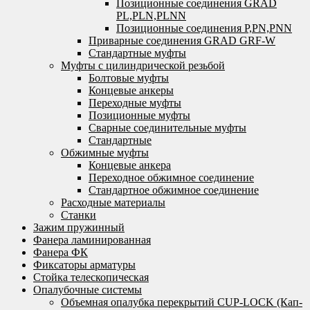
Позиционные соединения GRAD
PL,PLN,PLNN
Позиционные соединения P,PN,PNN
Приварные соединения GRAD GRF-W
Стандартные муфты
Муфты с цилиндрической резьбой
Болтовые муфты
Концевые анкеры
Переходные муфты
Позиционные муфты
Сварные соединительные муфты
Стандартные
Обжимные муфты
Концевые анкера
Переходное обжимное соединение
Стандартное обжимное соединение
Расходные материалы
Станки
Зажим пружинный
Фанера ламинированная
Фанера ФК
Фиксаторы арматуры
Стойка телескопическая
Опалубочные системы
Объемная опалубка перекрытий CUP-LOCK (Кап-