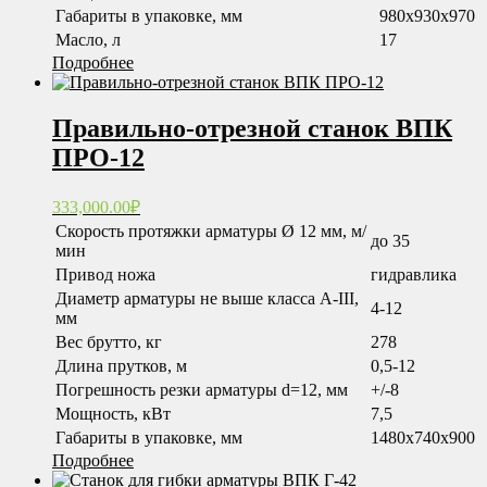
Габариты в упаковке, мм
980х930х970
Масло, л
17
Подробнее
Правильно-отрезной станок ВПК
ПРО-12
333,000.00
₽
Скорость протяжки арматуры Ø 12 мм, м/
до 35
мин
Привод ножа
гидравлика
Диаметр арматуры не выше класса A-III,
4-12
мм
Вес брутто, кг
278
Длина прутков, м
0,5-12
Погрешность резки арматуры d=12, мм
+/-8
Мощность, кВт
7,5
Габариты в упаковке, мм
1480x740x900
Подробнее