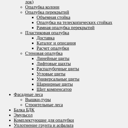
лок)
Опалубка колонн
Опалубка перекрытий
Объемная стойка
Опалубка на телескопических стойках
Рамная опалубка перекрытий
Пластиковая опалубка
Доставка
Каталог и описания
Расчет опалубки
Стеновая опалубка
Линейные щиты
Лифтовые шахты
Распалубочные щиты
Угловые щиты
Универсальные щиты
Шарнирные щиты
Щит компенсатор
Фасадные леса
Вышки-туры
Строительные леса
Балка БДК
Эмульсол
Комплектующие для опалубки
Уплотнение грунта и асфальта