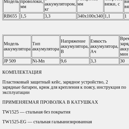
Модель
проволоки,
ви
аккумулятором,
мм
вязки, с
мм
вя
кг
RB655
1,5
3,3
340х100х340
1,1
1
Вре
Напряжение
Емкость
Модель
Тип
заря
аккумулятора,
аккумулятора,
аккумулятора
аккумулятора
акку
В
Ач
мин
JP 509
Ni-Mn
9,6
3,3
30
КОМПЛЕКТАЦИЯ
Пластиковый защитный кейс, зарядное устройство, 2
зарядные батареи, крюк для крепления к поясу, инструкция по
эксплуатации
ПРИМЕНЯЕМАЯ ПРОВОЛКА В КАТУШКАХ
TW1525 — стальная без покрытия
TW1525-EG — стальная гальванизированная