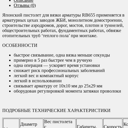
Описание
Отзывы (0)
Японский пистолет для вязки арматуры RB655 применяется в
арматурных цехах заводов ЖБИ, монолитном домостроении,
строительстве аэродромов, дорог, мостов, плотин и туннелей,
общестроительных работах, фундаментных работах, обвязке
отопительных труб ‘теплого пола’ при монтаже.
ОСОБЕННОСТИ
быстрое связывание, одна вязка меньше секунды
примерно в 5 раз быстрее чем в ручную
одна операция — ускоряет время установки
снижает риск профессиональных заболеваний
легкий вес и компактный корпус
легкий в использовании
связывает арматуру от 10х10 мм до 25х29 мм
оборудован регулировкой момента затяжки проволоки
ПОДРОБНЫЕ ТЕХНИЧЕСКИЕ ХАРАКТЕРИСТИКИ
Вес пистолета
Диаметр
Ко
с
Габариты,
Скорость