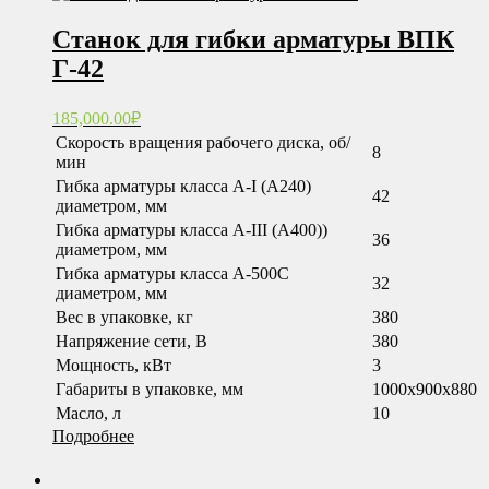
Станок для гибки арматуры ВПК
Г-42
185,000.00
₽
Скорость вращения рабочего диска, об/
8
мин
Гибка арматуры класса А-I (А240)
42
диаметром, мм
Гибка арматуры класса А-III (А400))
36
диаметром, мм
Гибка арматуры класса А-500С
32
диаметром, мм
Вес в упаковке, кг
380
Напряжение сети, В
380
Мощность, кВт
3
Габариты в упаковке, мм
1000х900х880
Масло, л
10
Подробнее