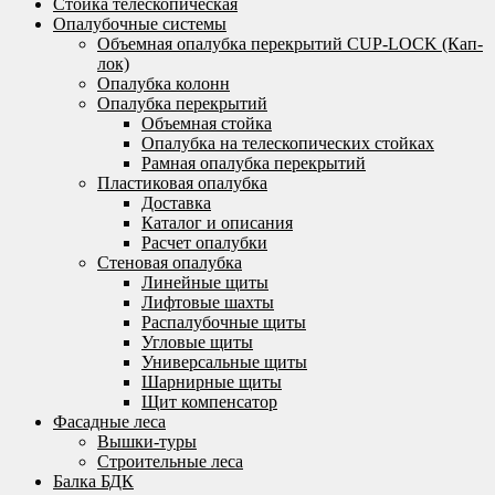
Стойка телескопическая
Опалубочные системы
Объемная опалубка перекрытий CUP-LOCK (Кап-
лок)
Опалубка колонн
Опалубка перекрытий
Объемная стойка
Опалубка на телескопических стойках
Рамная опалубка перекрытий
Пластиковая опалубка
Доставка
Каталог и описания
Расчет опалубки
Стеновая опалубка
Линейные щиты
Лифтовые шахты
Распалубочные щиты
Угловые щиты
Универсальные щиты
Шарнирные щиты
Щит компенсатор
Фасадные леса
Вышки-туры
Строительные леса
Балка БДК