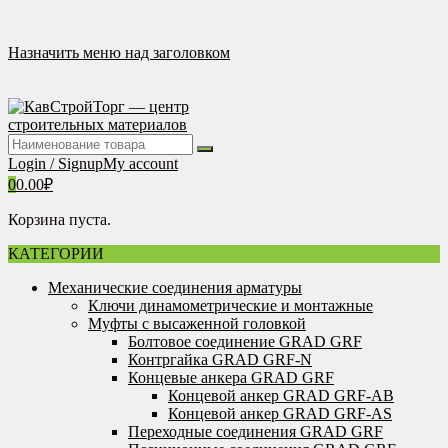
Перейти
к
содержимому
Назначить меню над заголовком
Login / Signup
My account
0
0.00
₽
Корзина пуста.
КАТЕГОРИИ
Механические соединения арматуры
Ключи динамометрические и монтажные
Муфты с высаженной головкой
Болтовое соединение GRAD GRF
Контргайка GRAD GRF-N
Концевые анкера GRAD GRF
Концевой анкер GRAD GRF-AB
Концевой анкер GRAD GRF-AS
Переходные соединения GRAD GRF