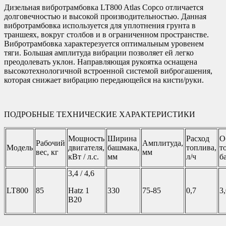
Дизельная вибротрамбовка LT800 Atlas Copco отличается
долговечностью и высокой производительностью. Данная
вибротрамбовка используется для уплотнения грунта в
траншеях, вокруг столбов и в ограниченном пространстве.
Вибротрамбовка характерезуется оптимальным уровенем
тяги. Большая амплитуда вибрации позволяет ей легко
преодолевать уклон. Направляющая рукоятка оснащена
высокотехнологичной встроенной системой виброгашения,
которая снижает вибрацию передающейся на кисти/руки.
ПОДРОБНЫЕ ТЕХНИЧЕСКИЕ ХАРАКТЕРИСТИКИ
Мощность
Ширина
Расход
О
Рабочий
Амплитуда,
Модель
двигателя,
башмака,
топлива,
т
вес, кг
мм
кВт / л.с.
мм
л/ч
б
3,4 / 4,6
LT800
85
Hatz 1
330
75-85
0,7
3
B20