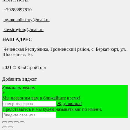
+79288897810
ug-monolitstroy@mail.ru
kavstroytorg@mail.ru
НАШ АДРЕС
Чеченская Республика, Грозненский район, с. Беркат-юрт, ул.
Шоссейная, 16.
2021 © КавСтройТорг
Добавить виджет
Заказать звонок
+
Мы позвоним
вам
в ближайшее время!
Жду звонка!
Представьтесь и мы будем называть вас по имени.