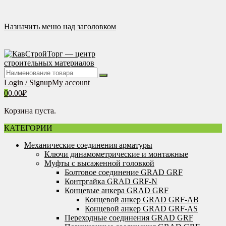
Перейти
к
содержимому
Назначить меню над заголовком
Login / Signup
My account
0
0.00
₽
Корзина пуста.
КАТЕГОРИИ
Механические соединения арматуры
Ключи динамометрические и монтажные
Муфты с высаженной головкой
Болтовое соединение GRAD GRF
Контргайка GRAD GRF-N
Концевые анкера GRAD GRF
Концевой анкер GRAD GRF-AB
Концевой анкер GRAD GRF-AS
Переходные соединения GRAD GRF