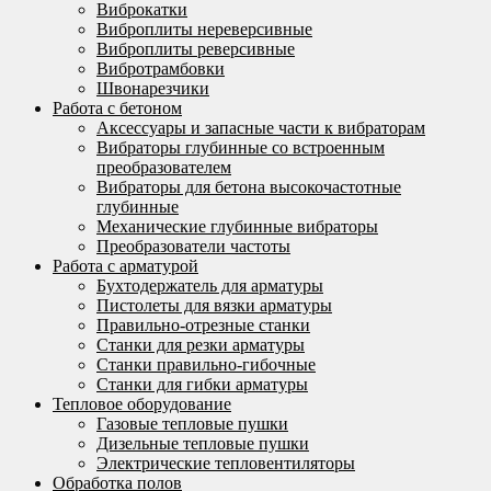
Виброкатки
Виброплиты нереверсивные
Виброплиты реверсивные
Вибротрамбовки
Швонарезчики
Работа с бетоном
Аксессуары и запасные части к вибраторам
Вибраторы глубинные со встроенным
преобразователем
Вибраторы для бетона высокочастотные
глубинные
Механические глубинные вибраторы
Преобразователи частоты
Работа с арматурой
Бухтодержатель для арматуры
Пистолеты для вязки арматуры
Правильно-отрезные станки
Станки для резки арматуры
Станки правильно-гибочные
Станки для гибки арматуры
Тепловое оборудование
Газовые тепловые пушки
Дизельные тепловые пушки
Электрические тепловентиляторы
Обработка полов