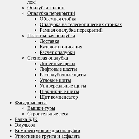
лок)
Опалубка колонн
Опалубка перекрытий
Объемная стойка
Опалубка на телескопических стойках
Рамная опалубка перекрытий
Пластиковая опалубка
Доставка
Каталог и описания
Расчет опалубки
Стеновая опалубка
Линейные щиты
Лифтовые шахты
Распалубочные щиты
Угловые щиты
Универсальные щиты
Шарнирные щиты
Щит компенсатор
Фасадные леса
Вышки-туры
Строительные леса
Балка БДК
Эмульсол
Комплектующие для опалубки
Уплотнение грунта и асфальта