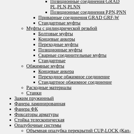
Позиционные соединения GRAD
PL,PLN,PLNN
Позиционные соединения P,PN,PNN
Приварные соединения GRAD GRF-W
Стандартные муфты
Муфты с цилиндрической резьбой
Болтовые муфты
Концевые анкеры
Переходные муфты
Позиционные муфты
Сварные соединительные муфты
Стандартные
Обжимные муфты
Концевые анкера
Переходное обжимное соединение
Стандартное обжимное соединение
Расходные материалы
Станки
Зажим пружинный
Фанера ламинированная
Фанера ФК
Фиксаторы арматуры
Стойка телескопическая
Опалубочные системы
Объемная опалубка перекрытий CUP-LOCK (Кап-