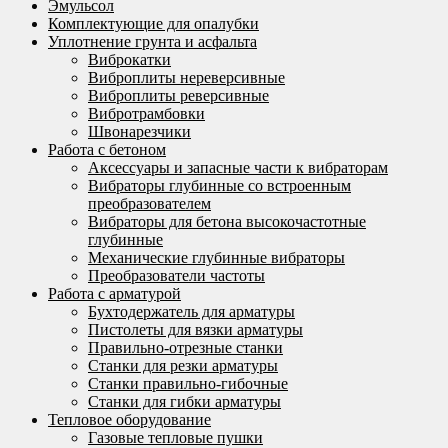
Эмульсол
Комплектующие для опалубки
Уплотнение грунта и асфальта
Виброкатки
Виброплиты нереверсивные
Виброплиты реверсивные
Вибротрамбовки
Швонарезчики
Работа с бетоном
Аксессуары и запасные части к вибраторам
Вибраторы глубинные со встроенным
преобразователем
Вибраторы для бетона высокочастотные
глубинные
Механические глубинные вибраторы
Преобразователи частоты
Работа с арматурой
Бухтодержатель для арматуры
Пистолеты для вязки арматуры
Правильно-отрезные станки
Станки для резки арматуры
Станки правильно-гибочные
Станки для гибки арматуры
Тепловое оборудование
Газовые тепловые пушки