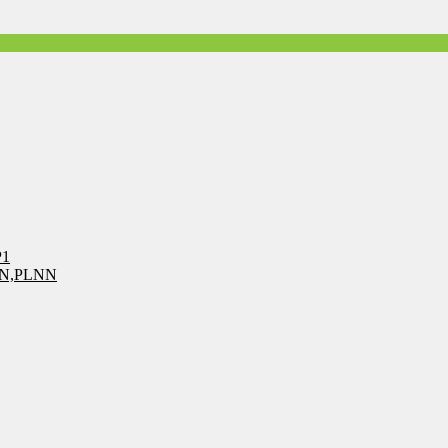
P1
LN,PLNN