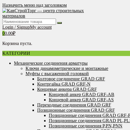
Перейти
Назначить меню над заголовком
к
содержимому
Login / Signup
My account
0
0.00
₽
Корзина пуста.
КАТЕГОРИИ
Механические соединения арматуры
Ключи динамометрические и монтажные
Муфты с высаженной головкой
Болтовое соединение GRAD GRF
Контргайка GRAD GRF-N
Концевые анкера GRAD GRF
Концевой анкер GRAD GRF-AB
Концевой анкер GRAD GRF-AS
Переходные соединения GRAD GRF
Позиционные соединения GRAD GRF
Позиционные соединения GRAD GRF-
Позиционные соединения GRAD PL,P
Позиционные соединения P,PN,PNN