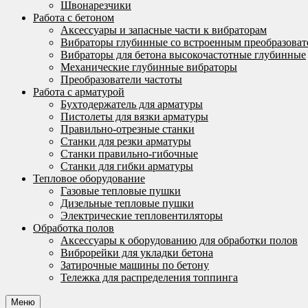
Швонарезчики
Работа с бетоном
Аксессуары и запасные части к вибраторам
Вибраторы глубинные со встроенным преобразоват
Вибраторы для бетона высокочастотные глубинные
Механические глубинные вибраторы
Преобразователи частоты
Работа с арматурой
Бухтодержатель для арматуры
Пистолеты для вязки арматуры
Правильно-отрезные станки
Станки для резки арматуры
Станки правильно-гибочные
Станки для гибки арматуры
Тепловое оборудование
Газовые тепловые пушки
Дизельные тепловые пушки
Электрические тепловентиляторы
Обработка полов
Аксессуары к оборудованию для обработки полов
Виброрейки для укладки бетона
Затирочные машины по бетону
Тележка для распределения топпинга
Меню