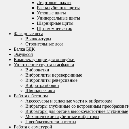
Лифтовые шахты
Распалубочные щиты
Угловые щиты
Универсальные щиты
Шарнирные щиты
Щит компенсатор
Фасадные леса
Вышки-туры
Строительные леса
Балка БДК
Эмульсол
Комплектующие для опалубки
Уплотнение грунта и асфальта
Виброкатки
Виброплиты нереверсивные
Виброплиты реверсивные
Вибротрамбовки
Швонарезчики
Работа с бетоном
Аксессуары и запасные части к вибраторам
Вибраторы глубинные со встроенным преобразоват
Вибраторы для бетона высокочастотные глубинные
Механические глубинные вибраторы
Преобразователи частоты
Работа с арматурой