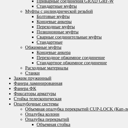
Приварные соединения GRAD GRF-W
Стандартные муфты
Муфты с цилиндрической резьбой
Болтовые муфты
Концевые анкеры
Переходные муфты
Позиционные муфты
Сварные соединительные муфты
Стандартные
Обжимные муфты
Концевые анкера
Переходное обжимное соединение
Стандартное обжимное соединение
Расходные материалы
Станки
Зажим пружинный
Фанера ламинированная
Фанера ФК
Фиксаторы арматуры
Стойка телескопическая
Опалубочные системы
Объемная опалубка перекрытий CUP-LOCK (Кап-л
Опалубка колонн
Опалубка перекрытий
Объемная стойка