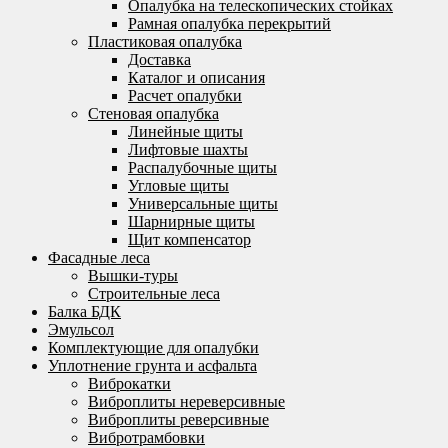
Опалубка на телескопических стойках
Рамная опалубка перекрытий
Пластиковая опалубка
Доставка
Каталог и описания
Расчет опалубки
Стеновая опалубка
Линейные щиты
Лифтовые шахты
Распалубочные щиты
Угловые щиты
Универсальные щиты
Шарнирные щиты
Щит компенсатор
Фасадные леса
Вышки-туры
Строительные леса
Балка БДК
Эмульсол
Комплектующие для опалубки
Уплотнение грунта и асфальта
Виброкатки
Виброплиты нереверсивные
Виброплиты реверсивные
Вибротрамбовки