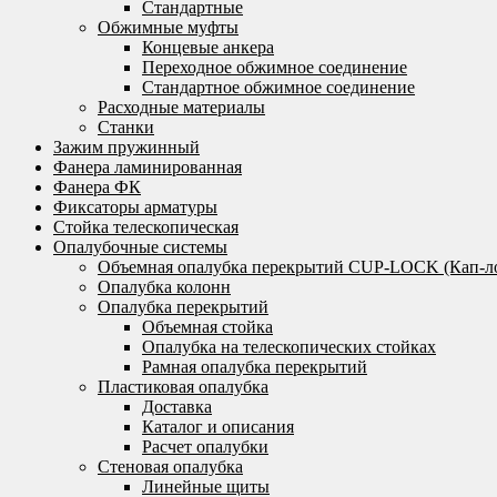
Стандартные
Обжимные муфты
Концевые анкера
Переходное обжимное соединение
Стандартное обжимное соединение
Расходные материалы
Станки
Зажим пружинный
Фанера ламинированная
Фанера ФК
Фиксаторы арматуры
Стойка телескопическая
Опалубочные системы
Объемная опалубка перекрытий CUP-LOCK (Кап-л
Опалубка колонн
Опалубка перекрытий
Объемная стойка
Опалубка на телескопических стойках
Рамная опалубка перекрытий
Пластиковая опалубка
Доставка
Каталог и описания
Расчет опалубки
Стеновая опалубка
Линейные щиты