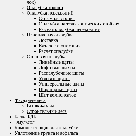
лок)
Опалубка колонн
Опалубка перекрытий
Объемная стойка
Опалубка на телескопических стойках
Рамная опалубка перекрытий
Пластиковая опалубка
Доставка
Каталог и описания
Расчет опалубки
Стеновая опалубка
Линейные щиты
Лифтовые шахты
Распалубочные щиты
Угловые щиты
Универсальные щиты
Шарнирные щиты
Щит компенсатор
Фасадные леса
Вышки-туры
Строительные леса
Балка БДК
Эмульсол
Комплектующие для опалубки
Уплотнение грунта и асфальта