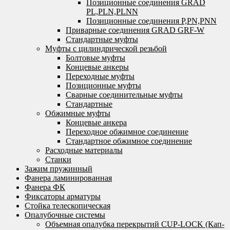
Позиционные соединения GRAD
PL,PLN,PLNN
Позиционные соединения P,PN,PNN
Приварные соединения GRAD GRF-W
Стандартные муфты
Муфты с цилиндрической резьбой
Болтовые муфты
Концевые анкеры
Переходные муфты
Позиционные муфты
Сварные соединительные муфты
Стандартные
Обжимные муфты
Концевые анкера
Переходное обжимное соединение
Стандартное обжимное соединение
Расходные материалы
Станки
Зажим пружинный
Фанера ламинированная
Фанера ФК
Фиксаторы арматуры
Стойка телескопическая
Опалубочные системы
Объемная опалубка перекрытий CUP-LOCK (Кап-