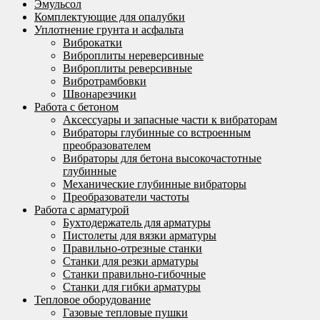
Эмульсол
Комплектующие для опалубки
Уплотнение грунта и асфальта
Виброкатки
Виброплиты нереверсивные
Виброплиты реверсивные
Вибротрамбовки
Швонарезчики
Работа с бетоном
Аксессуары и запасные части к вибраторам
Вибраторы глубинные со встроенным
преобразователем
Вибраторы для бетона высокочастотные
глубинные
Механические глубинные вибраторы
Преобразователи частоты
Работа с арматурой
Бухтодержатель для арматуры
Пистолеты для вязки арматуры
Правильно-отрезные станки
Станки для резки арматуры
Станки правильно-гибочные
Станки для гибки арматуры
Тепловое оборудование
Газовые тепловые пушки