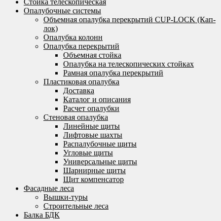
Стойка телескопическая
Опалубочные системы
Объемная опалубка перекрытий CUP-LOCK (Кап-
лок)
Опалубка колонн
Опалубка перекрытий
Объемная стойка
Опалубка на телескопических стойках
Рамная опалубка перекрытий
Пластиковая опалубка
Доставка
Каталог и описания
Расчет опалубки
Стеновая опалубка
Линейные щиты
Лифтовые шахты
Распалубочные щиты
Угловые щиты
Универсальные щиты
Шарнирные щиты
Щит компенсатор
Фасадные леса
Вышки-туры
Строительные леса
Балка БДК