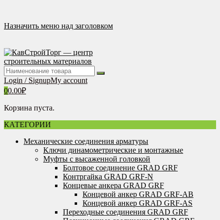
Перейти
к
содержимому
Назначить меню над заголовком
Login / Signup
My account
0
0.00
₽
Корзина пуста.
КАТЕГОРИИ
Механические соединения арматуры
Ключи динамометрические и монтажные
Муфты с высаженной головкой
Болтовое соединение GRAD GRF
Контргайка GRAD GRF-N
Концевые анкера GRAD GRF
Концевой анкер GRAD GRF-AB
Концевой анкер GRAD GRF-AS
Переходные соединения GRAD GRF