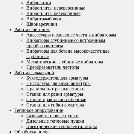
Виброкатки
Виброплиты нереверсивные
Виброплиты реверсивные
Вибротрамбовки
Швонарезчики
Работа с бетоном
Аксессуары и запасные части к вибраторам
Вибраторы глубинные со встроенным
преобразователем
Вибраторы для бетона высокочастотные
глубинные
Механические глубинные вибраторы
Преобразователи частоты
Работа с арматурой
Бухтодержатель для арматуры
Пистолеты для вязки арматуры
Правильно-отрезные станки
Станки для резки арматуры
Станки правильно-гибочные
Станки для гибки арматуры
Тепловое оборудование
Газовые тепловые пушки
Дизельные тепловые пушки
Электрические тепловентиляторы
Обработка полов