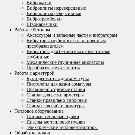
Виброкатки
Виброплиты нереверсивные
Виброплиты реверсивные
Вибротрамбовки
Швонарезчики
Работа с бетоном
Аксессуары и запасные части к вибраторам
Вибраторы глубинные со встроенным
преобразователем
Вибраторы для бетона высокочастотные
глубинные
Механические глубинные вибраторы
Преобразователи частоты
Работа с арматурой
Бухтодержатель для арматуры
Пистолеты для вязки арматуры
Правильно-отрезные станки
Станки для резки арматуры
Станки правильно-гибочные
Станки для гибки арматуры
Тепловое оборудование
Газовые тепловые пушки
Дизельные тепловые пушки
Электрические тепловентиляторы
Обработка полов