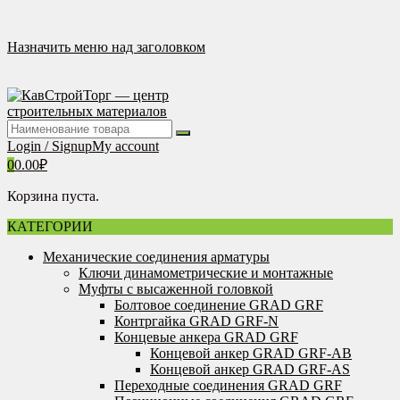
Перейти
к
содержимому
Назначить меню над заголовком
Login / Signup
My account
0
0.00
₽
Корзина пуста.
КАТЕГОРИИ
Механические соединения арматуры
Ключи динамометрические и монтажные
Муфты с высаженной головкой
Болтовое соединение GRAD GRF
Контргайка GRAD GRF-N
Концевые анкера GRAD GRF
Концевой анкер GRAD GRF-AB
Концевой анкер GRAD GRF-AS
Переходные соединения GRAD GRF