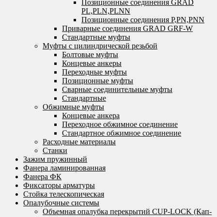
Позиционные соединения GRAD
PL,PLN,PLNN
Позиционные соединения P,PN,PNN
Приварные соединения GRAD GRF-W
Стандартные муфты
Муфты с цилиндрической резьбой
Болтовые муфты
Концевые анкеры
Переходные муфты
Позиционные муфты
Сварные соединительные муфты
Стандартные
Обжимные муфты
Концевые анкера
Переходное обжимное соединение
Стандартное обжимное соединение
Расходные материалы
Станки
Зажим пружинный
Фанера ламинированная
Фанера ФК
Фиксаторы арматуры
Стойка телескопическая
Опалубочные системы
Объемная опалубка перекрытий CUP-LOCK (Кап-