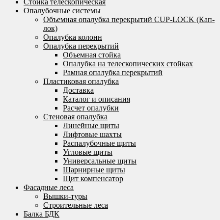
Стойка телескопическая
Опалубочные системы
Объемная опалубка перекрытий CUP-LOCK (Кап-
лок)
Опалубка колонн
Опалубка перекрытий
Объемная стойка
Опалубка на телескопических стойках
Рамная опалубка перекрытий
Пластиковая опалубка
Доставка
Каталог и описания
Расчет опалубки
Стеновая опалубка
Линейные щиты
Лифтовые шахты
Распалубочные щиты
Угловые щиты
Универсальные щиты
Шарнирные щиты
Щит компенсатор
Фасадные леса
Вышки-туры
Строительные леса
Балка БДК