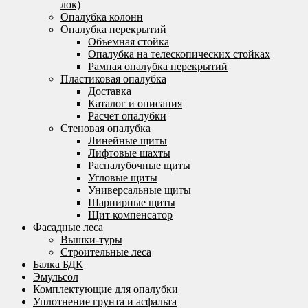
лок)
Опалубка колонн
Опалубка перекрытий
Объемная стойка
Опалубка на телескопических стойках
Рамная опалубка перекрытий
Пластиковая опалубка
Доставка
Каталог и описания
Расчет опалубки
Стеновая опалубка
Линейные щиты
Лифтовые шахты
Распалубочные щиты
Угловые щиты
Универсальные щиты
Шарнирные щиты
Щит компенсатор
Фасадные леса
Вышки-туры
Строительные леса
Балка БДК
Эмульсол
Комплектующие для опалубки
Уплотнение грунта и асфальта