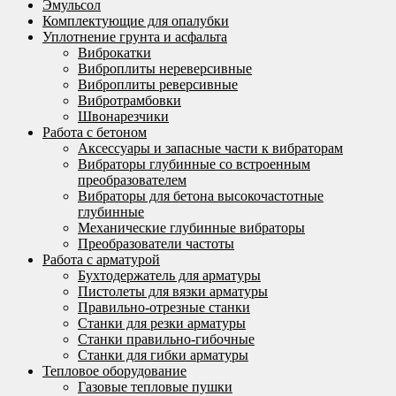
Эмульсол
Комплектующие для опалубки
Уплотнение грунта и асфальта
Виброкатки
Виброплиты нереверсивные
Виброплиты реверсивные
Вибротрамбовки
Швонарезчики
Работа с бетоном
Аксессуары и запасные части к вибраторам
Вибраторы глубинные со встроенным
преобразователем
Вибраторы для бетона высокочастотные
глубинные
Механические глубинные вибраторы
Преобразователи частоты
Работа с арматурой
Бухтодержатель для арматуры
Пистолеты для вязки арматуры
Правильно-отрезные станки
Станки для резки арматуры
Станки правильно-гибочные
Станки для гибки арматуры
Тепловое оборудование
Газовые тепловые пушки