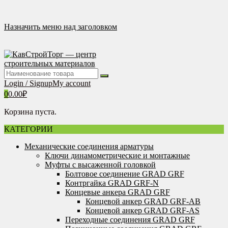
Перейти
к
содержимому
Назначить меню над заголовком
Login / Signup
My account
0
0.00
₽
Корзина пуста.
КАТЕГОРИИ
Механические соединения арматуры
Ключи динамометрические и монтажные
Муфты с высаженной головкой
Болтовое соединение GRAD GRF
Контргайка GRAD GRF-N
Концевые анкера GRAD GRF
Концевой анкер GRAD GRF-AB
Концевой анкер GRAD GRF-AS
Переходные соединения GRAD GRF