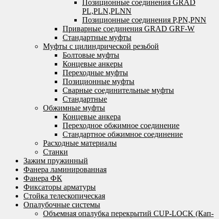
Позиционные соединения GRAD
PL,PLN,PLNN
Позиционные соединения P,PN,PNN
Приварные соединения GRAD GRF-W
Стандартные муфты
Муфты с цилиндрической резьбой
Болтовые муфты
Концевые анкеры
Переходные муфты
Позиционные муфты
Сварные соединительные муфты
Стандартные
Обжимные муфты
Концевые анкера
Переходное обжимное соединение
Стандартное обжимное соединение
Расходные материалы
Станки
Зажим пружинный
Фанера ламинированная
Фанера ФК
Фиксаторы арматуры
Стойка телескопическая
Опалубочные системы
Объемная опалубка перекрытий CUP-LOCK (Кап-