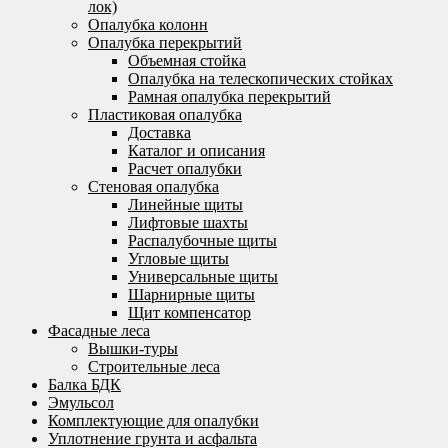
лок)
Опалубка колонн
Опалубка перекрытий
Объемная стойка
Опалубка на телескопических стойках
Рамная опалубка перекрытий
Пластиковая опалубка
Доставка
Каталог и описания
Расчет опалубки
Стеновая опалубка
Линейные щиты
Лифтовые шахты
Распалубочные щиты
Угловые щиты
Универсальные щиты
Шарнирные щиты
Щит компенсатор
Фасадные леса
Вышки-туры
Строительные леса
Балка БДК
Эмульсол
Комплектующие для опалубки
Уплотнение грунта и асфальта