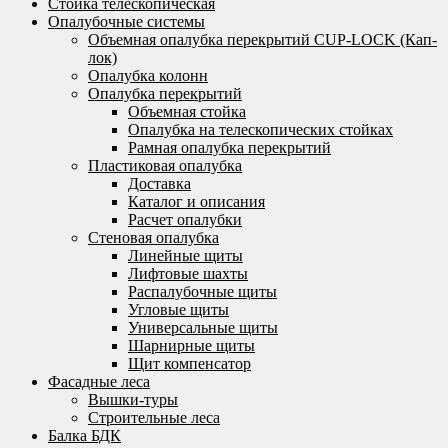
Стойка телескопическая
Опалубочные системы
Объемная опалубка перекрытий CUP-LOCK (Кап-
лок)
Опалубка колонн
Опалубка перекрытий
Объемная стойка
Опалубка на телескопических стойках
Рамная опалубка перекрытий
Пластиковая опалубка
Доставка
Каталог и описания
Расчет опалубки
Стеновая опалубка
Линейные щиты
Лифтовые шахты
Распалубочные щиты
Угловые щиты
Универсальные щиты
Шарнирные щиты
Щит компенсатор
Фасадные леса
Вышки-туры
Строительные леса
Балка БДК