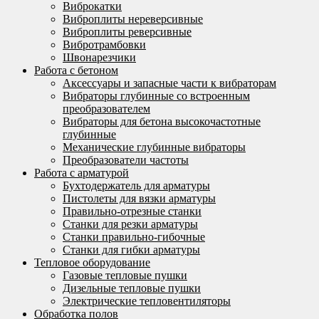
Виброкатки
Виброплиты нереверсивные
Виброплиты реверсивные
Вибротрамбовки
Швонарезчики
Работа с бетоном
Аксессуары и запасные части к вибраторам
Вибраторы глубинные со встроенным
преобразователем
Вибраторы для бетона высокочастотные
глубинные
Механические глубинные вибраторы
Преобразователи частоты
Работа с арматурой
Бухтодержатель для арматуры
Пистолеты для вязки арматуры
Правильно-отрезные станки
Станки для резки арматуры
Станки правильно-гибочные
Станки для гибки арматуры
Тепловое оборудование
Газовые тепловые пушки
Дизельные тепловые пушки
Электрические тепловентиляторы
Обработка полов