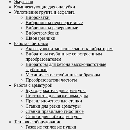
Эмульсол
Комплектующие для опалубки
Уплотнение грунта и асфальта
Виброкатки
Виброплиты нереверсивные
Виброплиты реверсивные
Вибротрамбовки
Швонарезчики
Работа с бетоном
Аксессуары и запасные части к вибраторам
Вибраторы глубинные со встроенным
преобразователем
Вибраторы для бетона высокочастотные
глубинные
Механические глубинные вибраторы
Преобразователи частоты
Работа с арматурой
Бухтодержатель для арматуры
Пистолеты для вязки арматуры
Правильно-отрезные станки
Станки для резки арматуры
Станки правильно-гибочные
Станки для гибки арматуры
Тепловое оборудование
Газовые тепловые пушки