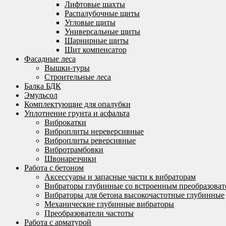
Лифтовые шахты
Распалубочные щиты
Угловые щиты
Универсальные щиты
Шарнирные щиты
Щит компенсатор
Фасадные леса
Вышки-туры
Строительные леса
Балка БДК
Эмульсол
Комплектующие для опалубки
Уплотнение грунта и асфальта
Виброкатки
Виброплиты нереверсивные
Виброплиты реверсивные
Вибротрамбовки
Швонарезчики
Работа с бетоном
Аксессуары и запасные части к вибраторам
Вибраторы глубинные со встроенным преобразоват
Вибраторы для бетона высокочастотные глубинные
Механические глубинные вибраторы
Преобразователи частоты
Работа с арматурой