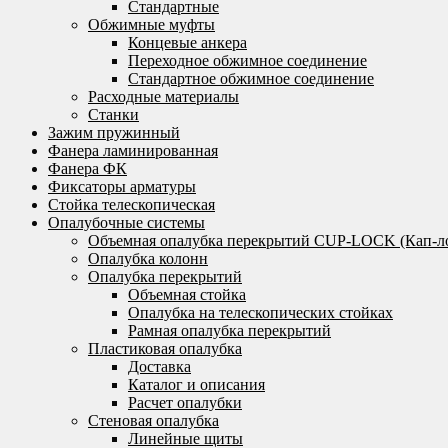
Стандартные
Обжимные муфты
Концевые анкера
Переходное обжимное соединение
Стандартное обжимное соединение
Расходные материалы
Станки
Зажим пружинный
Фанера ламинированная
Фанера ФК
Фиксаторы арматуры
Стойка телескопическая
Опалубочные системы
Объемная опалубка перекрытий CUP-LOCK (Кап-л
Опалубка колонн
Опалубка перекрытий
Объемная стойка
Опалубка на телескопических стойках
Рамная опалубка перекрытий
Пластиковая опалубка
Доставка
Каталог и описания
Расчет опалубки
Стеновая опалубка
Линейные щиты