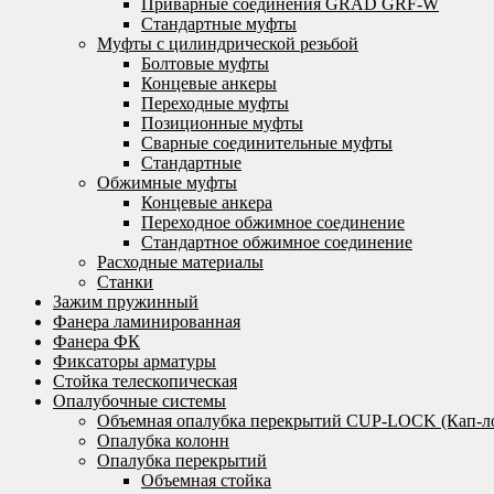
Приварные соединения GRAD GRF-W
Стандартные муфты
Муфты с цилиндрической резьбой
Болтовые муфты
Концевые анкеры
Переходные муфты
Позиционные муфты
Сварные соединительные муфты
Стандартные
Обжимные муфты
Концевые анкера
Переходное обжимное соединение
Стандартное обжимное соединение
Расходные материалы
Станки
Зажим пружинный
Фанера ламинированная
Фанера ФК
Фиксаторы арматуры
Стойка телескопическая
Опалубочные системы
Объемная опалубка перекрытий CUP-LOCK (Кап-л
Опалубка колонн
Опалубка перекрытий
Объемная стойка