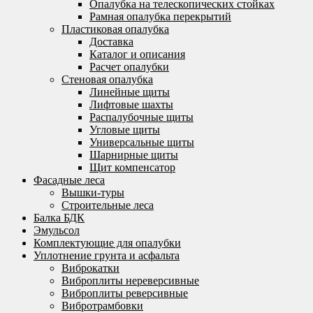
Опалубка на телескопических стойках
Рамная опалубка перекрытий
Пластиковая опалубка
Доставка
Каталог и описания
Расчет опалубки
Стеновая опалубка
Линейные щиты
Лифтовые шахты
Распалубочные щиты
Угловые щиты
Универсальные щиты
Шарнирные щиты
Щит компенсатор
Фасадные леса
Вышки-туры
Строительные леса
Балка БДК
Эмульсол
Комплектующие для опалубки
Уплотнение грунта и асфальта
Виброкатки
Виброплиты нереверсивные
Виброплиты реверсивные
Вибротрамбовки