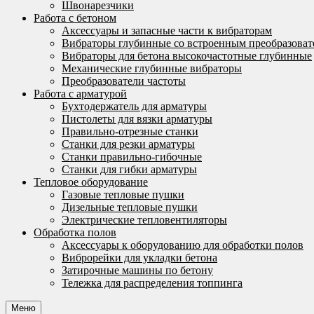
Швонарезчики
Работа с бетоном
Аксессуары и запасные части к вибраторам
Вибраторы глубинные со встроенным преобразоват
Вибраторы для бетона высокочастотные глубинные
Механические глубинные вибраторы
Преобразователи частоты
Работа с арматурой
Бухтодержатель для арматуры
Пистолеты для вязки арматуры
Правильно-отрезные станки
Станки для резки арматуры
Станки правильно-гибочные
Станки для гибки арматуры
Тепловое оборудование
Газовые тепловые пушки
Дизельные тепловые пушки
Электрические тепловентиляторы
Обработка полов
Аксессуары к оборудованию для обработки полов
Виброрейки для укладки бетона
Затирочные машины по бетону
Тележка для распределения топпинга
Меню