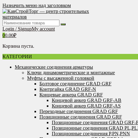
Перейти
Назначить меню над заголовком
к
содержимому
Login / Signup
My account
0
0.00
₽
Корзина пуста.
КАТЕГОРИИ
Механические соединения арматуры
Ключи динамометрические и монтажные
Муфты с высаженной головкой
Болтовое соединение GRAD GRF
Контргайка GRAD GRF-N
Концевые анкера GRAD GRF
Концевой анкер GRAD GRF-AB
Концевой анкер GRAD GRF-AS
Переходные соединения GRAD GRF
Позиционные соединения GRAD GRF
Позиционные соединения GRAD GRF-
Позиционные соединения GRAD PL,P
Позиционные соединения P,PN,PNN