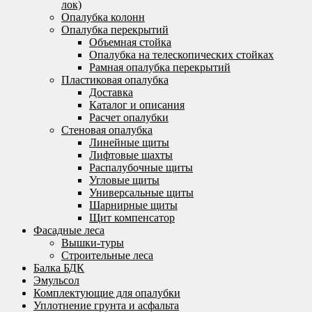
лок)
Опалубка колонн
Опалубка перекрытий
Объемная стойка
Опалубка на телескопических стойках
Рамная опалубка перекрытий
Пластиковая опалубка
Доставка
Каталог и описания
Расчет опалубки
Стеновая опалубка
Линейные щиты
Лифтовые шахты
Распалубочные щиты
Угловые щиты
Универсальные щиты
Шарнирные щиты
Щит компенсатор
Фасадные леса
Вышки-туры
Строительные леса
Балка БДК
Эмульсол
Комплектующие для опалубки
Уплотнение грунта и асфальта