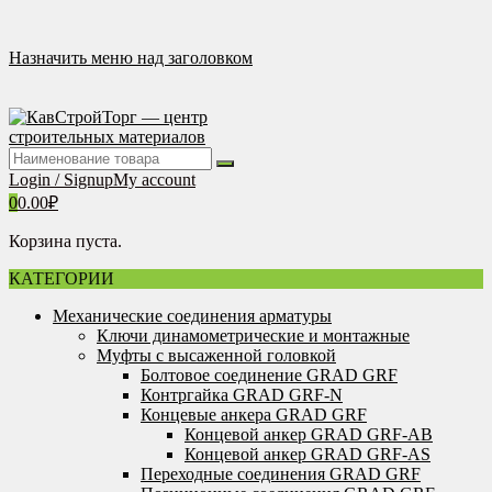
Перейти
к
содержимому
Назначить меню над заголовком
Login / Signup
My account
0
0.00
₽
Корзина пуста.
КАТЕГОРИИ
Механические соединения арматуры
Ключи динамометрические и монтажные
Муфты с высаженной головкой
Болтовое соединение GRAD GRF
Контргайка GRAD GRF-N
Концевые анкера GRAD GRF
Концевой анкер GRAD GRF-AB
Концевой анкер GRAD GRF-AS
Переходные соединения GRAD GRF