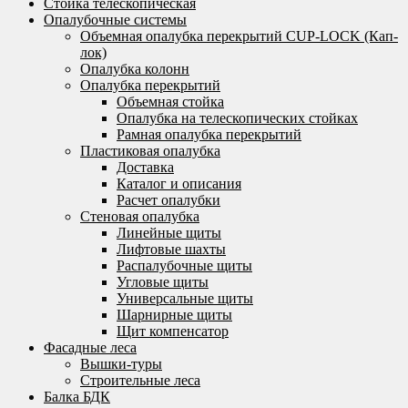
Стойка телескопическая
Опалубочные системы
Объемная опалубка перекрытий CUP-LOCK (Кап-
лок)
Опалубка колонн
Опалубка перекрытий
Объемная стойка
Опалубка на телескопических стойках
Рамная опалубка перекрытий
Пластиковая опалубка
Доставка
Каталог и описания
Расчет опалубки
Стеновая опалубка
Линейные щиты
Лифтовые шахты
Распалубочные щиты
Угловые щиты
Универсальные щиты
Шарнирные щиты
Щит компенсатор
Фасадные леса
Вышки-туры
Строительные леса
Балка БДК