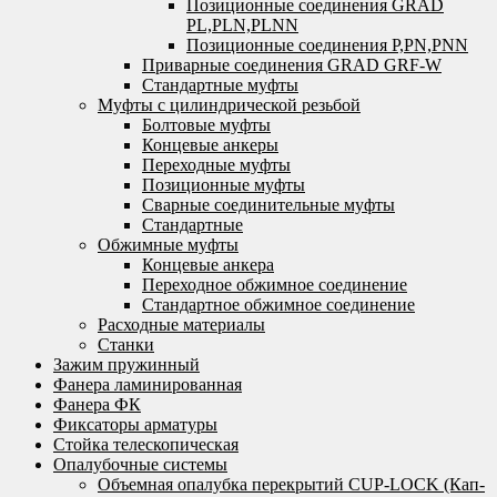
Позиционные соединения GRAD
PL,PLN,PLNN
Позиционные соединения P,PN,PNN
Приварные соединения GRAD GRF-W
Стандартные муфты
Муфты с цилиндрической резьбой
Болтовые муфты
Концевые анкеры
Переходные муфты
Позиционные муфты
Сварные соединительные муфты
Стандартные
Обжимные муфты
Концевые анкера
Переходное обжимное соединение
Стандартное обжимное соединение
Расходные материалы
Станки
Зажим пружинный
Фанера ламинированная
Фанера ФК
Фиксаторы арматуры
Стойка телескопическая
Опалубочные системы
Объемная опалубка перекрытий CUP-LOCK (Кап-