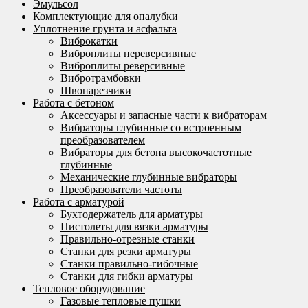
Эмульсол
Комплектующие для опалубки
Уплотнение грунта и асфальта
Виброкатки
Виброплиты нереверсивные
Виброплиты реверсивные
Вибротрамбовки
Швонарезчики
Работа с бетоном
Аксессуары и запасные части к вибраторам
Вибраторы глубинные со встроенным
преобразователем
Вибраторы для бетона высокочастотные
глубинные
Механические глубинные вибраторы
Преобразователи частоты
Работа с арматурой
Бухтодержатель для арматуры
Пистолеты для вязки арматуры
Правильно-отрезные станки
Станки для резки арматуры
Станки правильно-гибочные
Станки для гибки арматуры
Тепловое оборудование
Газовые тепловые пушки