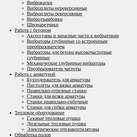
Виброкатки
Виброплиты нереверсивные
Виброплиты реверсивные
Вибротрамбовки
Швонарезчики
Работа с бетоном
Аксессуары и запасные части к вибраторам
Вибраторы глубинные со встроенным
преобразователем
Вибраторы для бетона высокочастотные
глубинные
Механические глубинные вибраторы
Преобразователи частоты
Работа с арматурой
Бухтодержатель для арматуры
Пистолеты для вязки арматуры
Правильно-отрезные станки
Станки для резки арматуры
Станки правильно-гибочные
Станки для гибки арматуры
Тепловое оборудование
Газовые тепловые пушки
Дизельные тепловые пушки
Электрические тепловентиляторы
Обработка полов