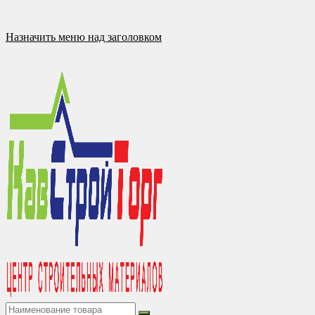
Перейти
к
содержимому
Назначить меню над заголовком