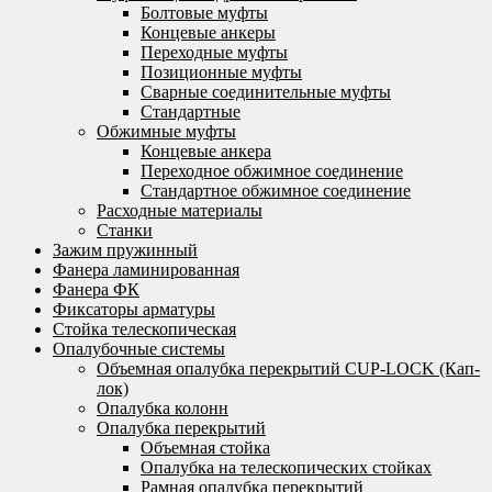
Болтовые муфты
Концевые анкеры
Переходные муфты
Позиционные муфты
Сварные соединительные муфты
Стандартные
Обжимные муфты
Концевые анкера
Переходное обжимное соединение
Стандартное обжимное соединение
Расходные материалы
Станки
Зажим пружинный
Фанера ламинированная
Фанера ФК
Фиксаторы арматуры
Стойка телескопическая
Опалубочные системы
Объемная опалубка перекрытий CUP-LOCK (Кап-
лок)
Опалубка колонн
Опалубка перекрытий
Объемная стойка
Опалубка на телескопических стойках
Рамная опалубка перекрытий