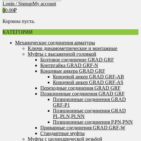
Login / Signup
My account
0
0.00
₽
Корзина пуста.
КАТЕГОРИИ
Механические соединения арматуры
Ключи динамометрические и монтажные
Муфты с высаженной головкой
Болтовое соединение GRAD GRF
Контргайка GRAD GRF-N
Концевые анкера GRAD GRF
Концевой анкер GRAD GRF-AB
Концевой анкер GRAD GRF-AS
Переходные соединения GRAD GRF
Позиционные соединения GRAD GRF
Позиционные соединения GRAD
GRF-P1
Позиционные соединения GRAD
PL,PLN,PLNN
Позиционные соединения P,PN,PNN
Приварные соединения GRAD GRF-W
Стандартные муфты
Муфты с цилиндрической резьбой