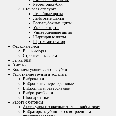
Расчет опалубки
Стеновая опалубка
Линейные щиты
Лифтовые шахты
Распалубочные щиты
Угловые щиты
Универсальные щиты
Шарнирные щиты
Щит компенсатор
Фасадные леса
Вышки-туры
Строительные леса
Балка БДК
Эмульсол
Комплектующие для опалубки
Уплотнение грунта и асфальта
Виброкатки
Виброплиты нереверсивные
Виброплиты реверсивные
Вибротрамбовки
Швонарезчики
Работа с бетоном
Аксессуары и запасные части к вибраторам
Вибраторы глубинные со встроенным