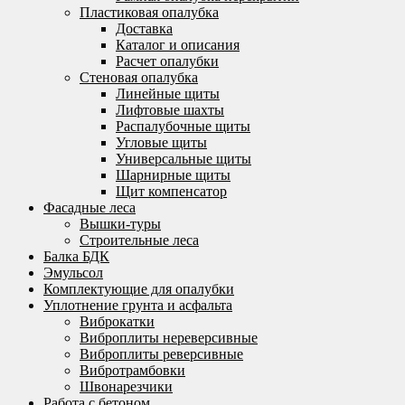
Пластиковая опалубка
Доставка
Каталог и описания
Расчет опалубки
Стеновая опалубка
Линейные щиты
Лифтовые шахты
Распалубочные щиты
Угловые щиты
Универсальные щиты
Шарнирные щиты
Щит компенсатор
Фасадные леса
Вышки-туры
Строительные леса
Балка БДК
Эмульсол
Комплектующие для опалубки
Уплотнение грунта и асфальта
Виброкатки
Виброплиты нереверсивные
Виброплиты реверсивные
Вибротрамбовки
Швонарезчики
Работа с бетоном