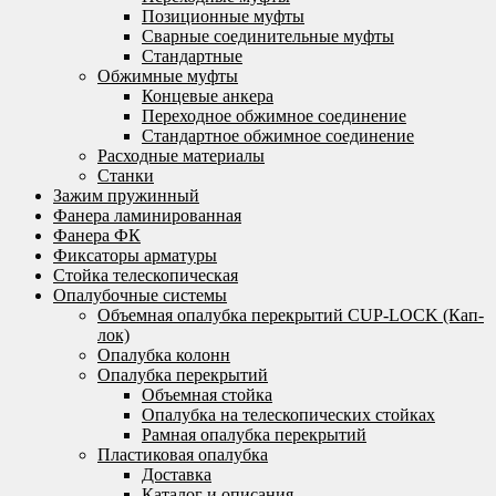
Позиционные муфты
Сварные соединительные муфты
Стандартные
Обжимные муфты
Концевые анкера
Переходное обжимное соединение
Стандартное обжимное соединение
Расходные материалы
Станки
Зажим пружинный
Фанера ламинированная
Фанера ФК
Фиксаторы арматуры
Стойка телескопическая
Опалубочные системы
Объемная опалубка перекрытий CUP-LOCK (Кап-
лок)
Опалубка колонн
Опалубка перекрытий
Объемная стойка
Опалубка на телескопических стойках
Рамная опалубка перекрытий
Пластиковая опалубка
Доставка
Каталог и описания