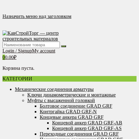
Перейти
к
содержимому
Назначить меню над заголовком
Login / Signup
My account
0
0.00
₽
Корзина пуста.
КАТЕГОРИИ
Механические соединения арматуры
Ключи динамометрические и монтажные
Муфты с высаженной головкой
Болтовое соединение GRAD GRF
Контргайка GRAD GRF-N
Концевые анкера GRAD GRF
Концевой анкер GRAD GRF-AB
Концевой анкер GRAD GRF-AS
Переходные соединения GRAD GRF