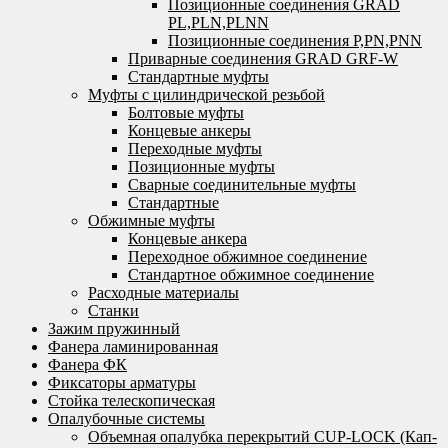
Позиционные соединения GRAD
PL,PLN,PLNN
Позиционные соединения P,PN,PNN
Приварные соединения GRAD GRF-W
Стандартные муфты
Муфты с цилиндрической резьбой
Болтовые муфты
Концевые анкеры
Переходные муфты
Позиционные муфты
Сварные соединительные муфты
Стандартные
Обжимные муфты
Концевые анкера
Переходное обжимное соединение
Стандартное обжимное соединение
Расходные материалы
Станки
Зажим пружинный
Фанера ламинированная
Фанера ФК
Фиксаторы арматуры
Стойка телескопическая
Опалубочные системы
Объемная опалубка перекрытий CUP-LOCK (Кап-