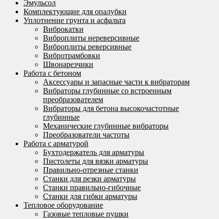
Эмульсол
Комплектующие для опалубки
Уплотнение грунта и асфальта
Виброкатки
Виброплиты нереверсивные
Виброплиты реверсивные
Вибротрамбовки
Швонарезчики
Работа с бетоном
Аксессуары и запасные части к вибраторам
Вибраторы глубинные со встроенным
преобразователем
Вибраторы для бетона высокочастотные
глубинные
Механические глубинные вибраторы
Преобразователи частоты
Работа с арматурой
Бухтодержатель для арматуры
Пистолеты для вязки арматуры
Правильно-отрезные станки
Станки для резки арматуры
Станки правильно-гибочные
Станки для гибки арматуры
Тепловое оборудование
Газовые тепловые пушки