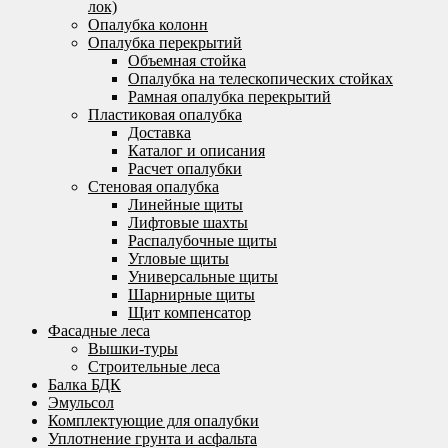
лок)
Опалубка колонн
Опалубка перекрытий
Объемная стойка
Опалубка на телескопических стойках
Рамная опалубка перекрытий
Пластиковая опалубка
Доставка
Каталог и описания
Расчет опалубки
Стеновая опалубка
Линейные щиты
Лифтовые шахты
Распалубочные щиты
Угловые щиты
Универсальные щиты
Шарнирные щиты
Щит компенсатор
Фасадные леса
Вышки-туры
Строительные леса
Балка БДК
Эмульсол
Комплектующие для опалубки
Уплотнение грунта и асфальта