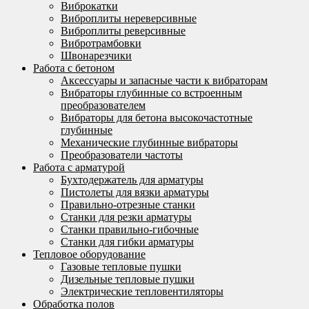
Виброкатки
Виброплиты нереверсивные
Виброплиты реверсивные
Вибротрамбовки
Швонарезчики
Работа с бетоном
Аксессуары и запасные части к вибраторам
Вибраторы глубинные со встроенным
преобразователем
Вибраторы для бетона высокочастотные
глубинные
Механические глубинные вибраторы
Преобразователи частоты
Работа с арматурой
Бухтодержатель для арматуры
Пистолеты для вязки арматуры
Правильно-отрезные станки
Станки для резки арматуры
Станки правильно-гибочные
Станки для гибки арматуры
Тепловое оборудование
Газовые тепловые пушки
Дизельные тепловые пушки
Электрические тепловентиляторы
Обработка полов