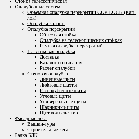
Стойка телескопическая
Опалубочные системы
Объемная опалубка перекрытий CUP-LOCK (Кап-
лок)
Опалубка колонн
Опалубка перекрытий
Объемная стойка
Опалубка на телескопических стойках
Рамная опалубка перекрытий
Пластиковая опалубка
Доставка
Каталог и описания
Расчет опалубки
Стеновая опалубка
Линейные щиты
Лифтовые шахты
Распалубочные щиты
Угловые щиты
Универсальные щиты
Шарнирные щиты
Щит компенсатор
Фасадные леса
Вышки-туры
Строительные леса
Балка БДК